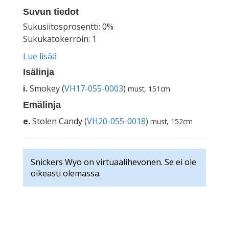
Suvun tiedot
Sukusiitosprosentti: 0%
Sukukatokerroin: 1
Lue lisää
Isälinja
i.
Smokey (
VH17-055-0003
)
must, 151cm
Emälinja
e.
Stolen Candy (
VH20-055-0018
)
must, 152cm
Snickers Wyo on virtuaalihevonen. Se ei ole
oikeasti olemassa.