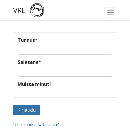
VRL
Toggle
navigati
Tunnus
*
Salasana
*
Muista minut
Unohtuiko salasana?