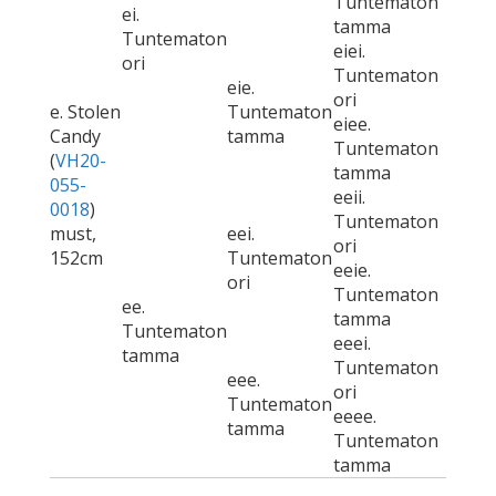
Tuntematon
ei.
tamma
Tuntematon
eiei.
ori
Tuntematon
eie.
ori
e. Stolen
Tuntematon
eiee.
Candy
tamma
Tuntematon
(
VH20-
tamma
055-
eeii.
0018
)
Tuntematon
must,
eei.
ori
152cm
Tuntematon
eeie.
ori
Tuntematon
ee.
tamma
Tuntematon
eeei.
tamma
Tuntematon
eee.
ori
Tuntematon
eeee.
tamma
Tuntematon
tamma