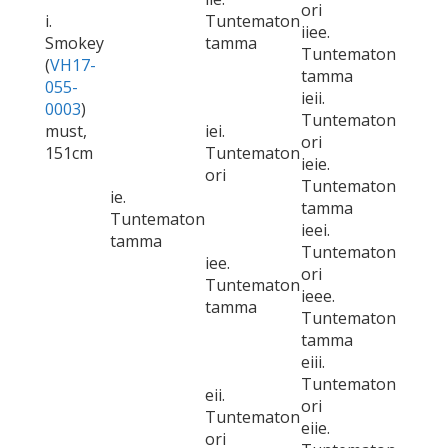
ori
i.
Tuntematon
iiee.
Smokey
tamma
Tuntematon
(
VH17-
tamma
055-
ieii.
0003
)
Tuntematon
must,
iei.
ori
151cm
Tuntematon
ieie.
ori
Tuntematon
ie.
tamma
Tuntematon
ieei.
tamma
Tuntematon
iee.
ori
Tuntematon
ieee.
tamma
Tuntematon
tamma
eiii.
Tuntematon
eii.
ori
Tuntematon
eiie.
ori