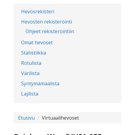
Hevosrekisteri
Hevosten rekisteröinti
Ohjeet rekisteröintiin
Omat hevoset
Statistiikka
Rotulista
Värilista
Syntymämaalista
Lajilista
Etusivu
Virtuaalihevoset