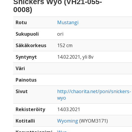
Snickers Wyo (VH21-055-
0008)
Rotu
Mustangi
Sukupuoli
ori
Säkäkorkeus
152 cm
Syntynyt
14.02.2021, yli 8v
Väri
Painotus
Sivut
http://chaorita.net/poni/snickers-
wyo
Rekisteröity
14.03.2021
Kotitalli
Wyoming
(WYOM3171)