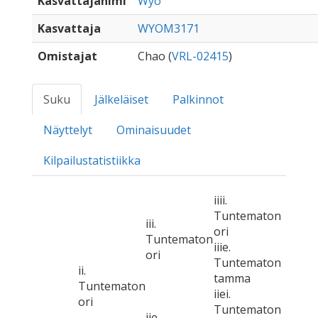
Kasvattajanimi
Wyo
Kasvattaja
WYOM3171
Omistajat
Chao (
VRL-02415
)
Suku
Jälkeläiset
Palkinnot
Näyttelyt
Ominaisuudet
Kilpailustatistiikka
iiii.
Tuntematon
iii.
ori
Tuntematon
iiie.
ori
Tuntematon
ii.
tamma
Tuntematon
iiei.
ori
Tuntematon
iie.