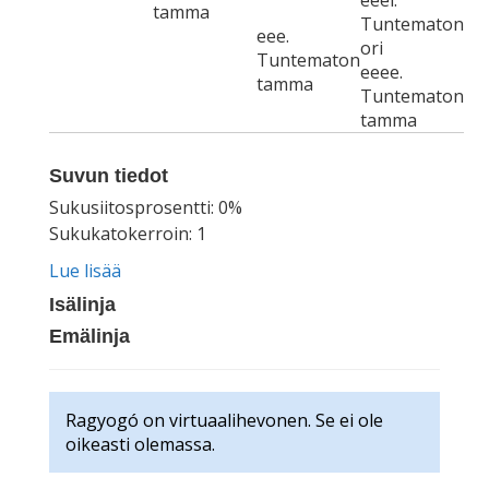
eeei.
tamma
Tuntematon
eee.
ori
Tuntematon
eeee.
tamma
Tuntematon
tamma
Suvun tiedot
Sukusiitosprosentti: 0%
Sukukatokerroin: 1
Lue lisää
Isälinja
Emälinja
Ragyogó on virtuaalihevonen. Se ei ole
oikeasti olemassa.