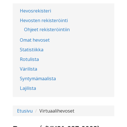
Hevosrekisteri
Hevosten rekisteröinti
Ohjeet rekisteröintiin
Omat hevoset
Statistiikka
Rotulista
Värilista
Syntymämaalista
Lajilista
Etusivu
Virtuaalihevoset