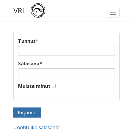
VRL
Toggle
navigati
Tunnus
*
Salasana
*
Muista minut
Unohtuiko salasana?