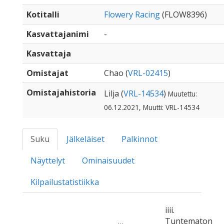
Kotitalli
Flowery Racing
(FLOW8396)
Kasvattajanimi
-
Kasvattaja
Omistajat
Chao (
VRL-02415
)
Omistajahistoria
Lilja (
VRL-14534
)
Muutettu:
06.12.2021, Muutti: VRL-14534
Suku
Jälkeläiset
Palkinnot
Näyttelyt
Ominaisuudet
Kilpailustatistiikka
iiii.
Tuntematon