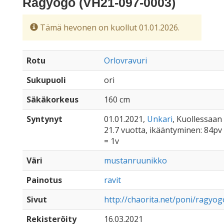
Ragyogó (VH21-097-0003)
Tämä hevonen on kuollut 01.01.2026.
Rotu
Orlovravuri
Sukupuoli
ori
Säkäkorkeus
160 cm
Syntynyt
01.01.2021,
Unkari
, Kuollessaan
21.7 vuotta, ikääntyminen: 84pv
= 1v
Väri
mustanruunikko
Painotus
ravit
Sivut
http://chaorita.net/poni/ragyog
Rekisteröity
16.03.2021