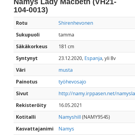
Namys Lady Macbeth (VH21-
104-0013)
Rotu
Shirenhevonen
Sukupuoli
tamma
Säkäkorkeus
181 cm
Syntynyt
23.12.2020,
Espanja
, yli 8v
Väri
musta
Painotus
työhevosajo
Sivut
http://namy.irppasen.net/namys
Rekisteröity
16.05.2021
Kotitalli
Namyshill
(NAMY9545)
Kasvattajanimi
Namys