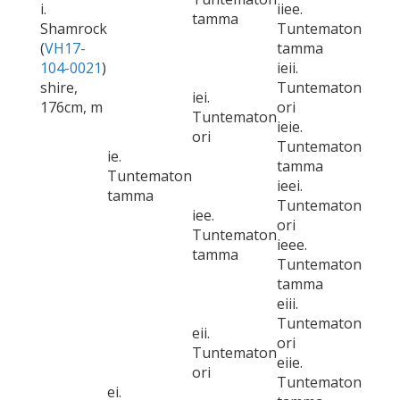
i.
iiee.
tamma
Shamrock
Tuntematon
(
VH17-
tamma
104-0021
)
ieii.
shire,
Tuntematon
iei.
176cm, m
ori
Tuntematon
ieie.
ori
Tuntematon
ie.
tamma
Tuntematon
ieei.
tamma
Tuntematon
iee.
ori
Tuntematon
ieee.
tamma
Tuntematon
tamma
eiii.
Tuntematon
eii.
ori
Tuntematon
eiie.
ori
Tuntematon
ei.