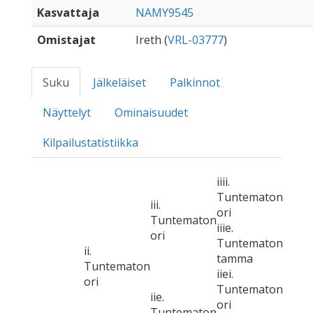
Kasvattaja
NAMY9545
Omistajat
Ireth (
VRL-03777
)
Suku
Jälkeläiset
Palkinnot
Näyttelyt
Ominaisuudet
Kilpailustatistiikka
iiii.
Tuntematon
iii.
ori
Tuntematon
iiie.
ori
Tuntematon
ii.
tamma
Tuntematon
iiei.
ori
Tuntematon
iie.
ori
Tuntematon