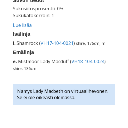
Suvun tiedot
Sukusiitosprosentti: 0%
Sukukatokerroin: 1
Lue lisää
Isälinja
i.
Shamrock (
VH17-104-0021
)
shire, 176cm, m
Emälinja
e.
Mistmoor Lady Macduff (
VH18-104-0024
)
shire, 186cm
Namys Lady Macbeth on virtuaalihevonen.
Se ei ole oikeasti olemassa.