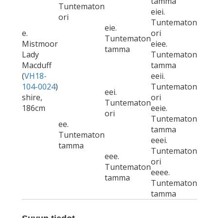
tamma
Tuntematon
eiei.
ori
Tuntematon
eie.
e.
ori
Tuntematon
Mistmoor
eiee.
tamma
Lady
Tuntematon
Macduff
tamma
(
VH18-
eeii.
104-0024
)
Tuntematon
eei.
shire,
ori
Tuntematon
186cm
eeie.
ori
Tuntematon
ee.
tamma
Tuntematon
eeei.
tamma
Tuntematon
eee.
ori
Tuntematon
eeee.
tamma
Tuntematon
tamma