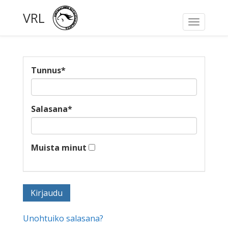
VRL
Toggle
navigati
Tunnus
*
Salasana
*
Muista minut
Unohtuiko salasana?