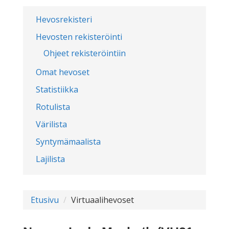
Hevosrekisteri
Hevosten rekisteröinti
Ohjeet rekisteröintiin
Omat hevoset
Statistiikka
Rotulista
Värilista
Syntymämaalista
Lajilista
Etusivu
Virtuaalihevoset