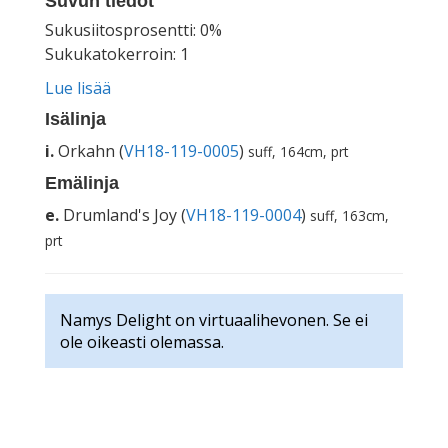
Suvun tiedot
Sukusiitosprosentti: 0%
Sukukatokerroin: 1
Lue lisää
Isälinja
i.
Orkahn (
VH18-119-0005
)
suff, 164cm, prt
Emälinja
e.
Drumland's Joy (
VH18-119-0004
)
suff, 163cm,
prt
Namys Delight on virtuaalihevonen. Se ei
ole oikeasti olemassa.