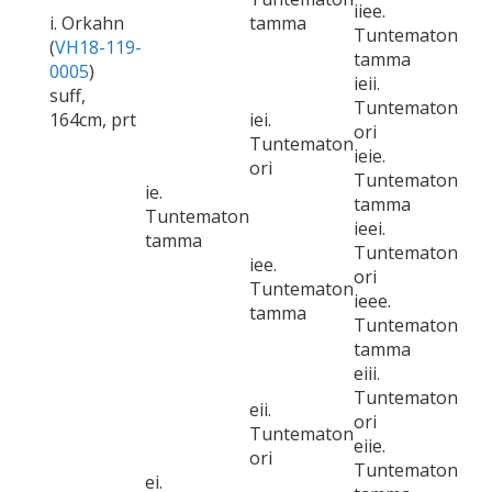
iiee.
i. Orkahn
tamma
Tuntematon
(
VH18-119-
tamma
0005
)
ieii.
suff,
Tuntematon
164cm, prt
iei.
ori
Tuntematon
ieie.
ori
Tuntematon
ie.
tamma
Tuntematon
ieei.
tamma
Tuntematon
iee.
ori
Tuntematon
ieee.
tamma
Tuntematon
tamma
eiii.
Tuntematon
eii.
ori
Tuntematon
eiie.
ori
Tuntematon
ei.