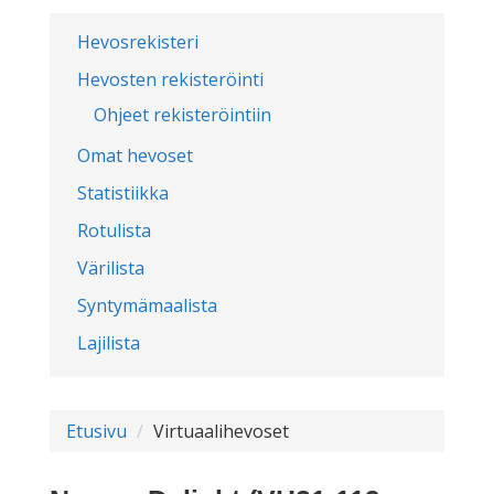
Hevosrekisteri
Hevosten rekisteröinti
Ohjeet rekisteröintiin
Omat hevoset
Statistiikka
Rotulista
Värilista
Syntymämaalista
Lajilista
Etusivu
Virtuaalihevoset