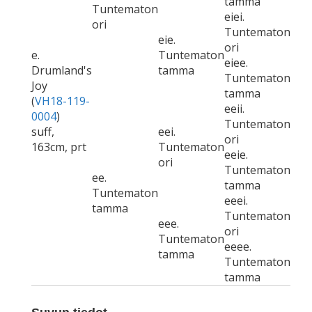
tamma
Tuntematon
eiei.
ori
Tuntematon
eie.
ori
e.
Tuntematon
eiee.
Drumland's
tamma
Tuntematon
Joy
tamma
(
VH18-119-
eeii.
0004
)
Tuntematon
suff,
eei.
ori
163cm, prt
Tuntematon
eeie.
ori
Tuntematon
ee.
tamma
Tuntematon
eeei.
tamma
Tuntematon
eee.
ori
Tuntematon
eeee.
tamma
Tuntematon
tamma