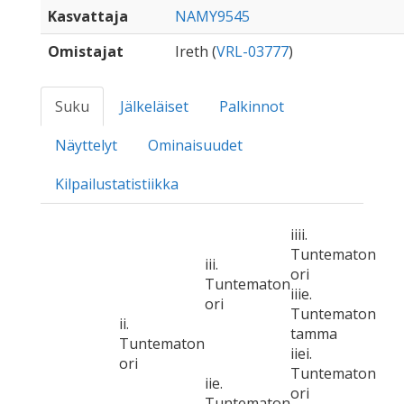
Kasvattaja
NAMY9545
Omistajat
Ireth (
VRL-03777
)
Suku
Jälkeläiset
Palkinnot
Näyttelyt
Ominaisuudet
Kilpailustatistiikka
iiii.
Tuntematon
iii.
ori
Tuntematon
iiie.
ori
Tuntematon
ii.
tamma
Tuntematon
iiei.
ori
Tuntematon
iie.
ori
Tuntematon