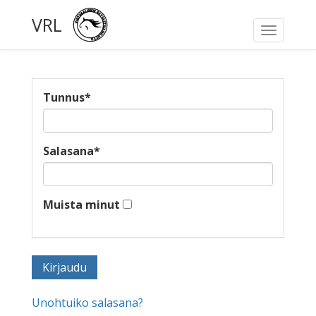
VRL
Toggle
navigati
Tunnus
*
Salasana
*
Muista minut
Unohtuiko salasana?