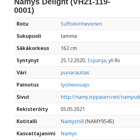
Namys Delight (VH21-119-
0001)
Rotu
Suffolkinhevonen
Sukupuoli
tamma
Säkäkorkeus
162 cm
Syntynyt
25.12.2020,
Espanja
, yli 8v
Väri
punarautias
Painotus
työhevosajo
Sivut
http://namy.irppasen.net/namysd
Rekisteröity
05.05.2021
Kotitalli
Namyshill
(NAMY9545)
Kasvattajanimi
Namys