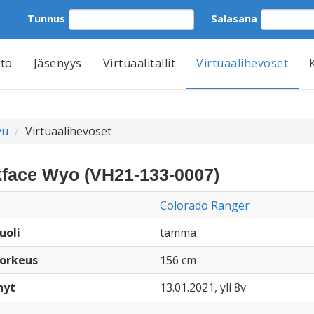
Tunnus
Salasana
tto
Jäsenyys
Virtuaalitallit
Virtuaalihevoset
vu
Virtuaalihevoset
face Wyo (VH21-133-0007)
Colorado Ranger
uoli
tamma
orkeus
156 cm
nyt
13.01.2021, yli 8v