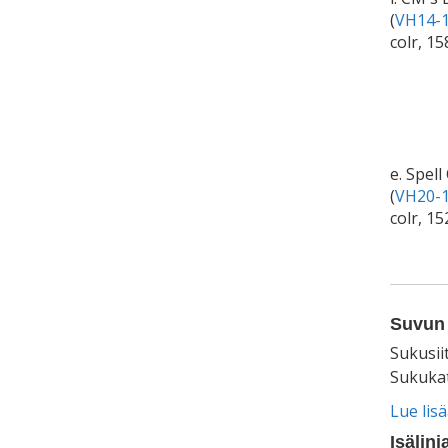
(
VH14-1
colr, 1
e. Spel
(
VH20-1
colr, 1
Suvun 
Sukusii
Sukukat
Lue lis
Isälinj