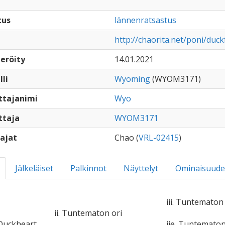
tus
lännenratsastus
http://chaorita.net/poni/duc
eröity
14.01.2021
lli
Wyoming
(WYOM3171)
ttajanimi
Wyo
ttaja
WYOM3171
ajat
Chao (
VRL-02415
)
Jälkeläiset
Palkinnot
Näyttelyt
Ominaisuude
iii. Tuntematon 
ii. Tuntematon ori
 Duckheart
iie. Tuntemato