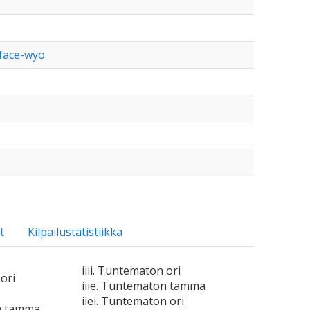
kface-wyo
t
Kilpailustatistiikka
iiii. Tuntematon ori
ori
iiie. Tuntematon tamma
iiei. Tuntematon ori
n tamma