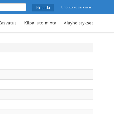
Unohtuiko salasana?
Kasvatus
Kilpailutoiminta
Alayhdistykset