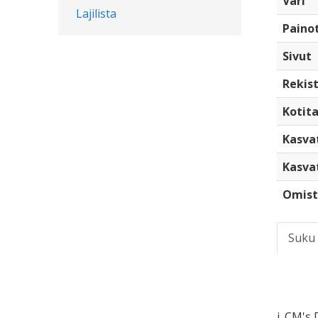
Väri
Lajilista
Paino
Sivut
Rekist
Kotita
Kasva
Kasva
Omist
Suku
i. CM's