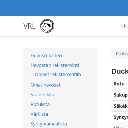
VRL
Lii
Etusi
Hevosrekisteri
Hevosten rekisteröinti
Duck
Ohjeet rekisteröintiin
Rotu
Omat hevoset
Statistiikka
Sukup
Rotulista
Säkäk
Värilista
Synty
Syntymämaalista