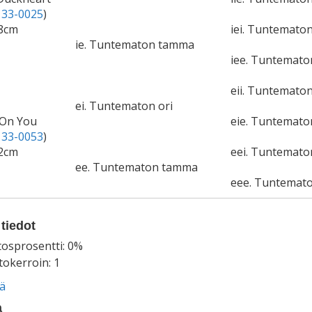
33-0025
)
58cm
iei. Tuntematon
ie. Tuntematon tamma
iee. Tuntemat
eii. Tuntematon
ei. Tuntematon ori
l On You
eie. Tuntemat
33-0053
)
52cm
eei. Tuntemato
ee. Tuntematon tamma
eee. Tuntemat
tiedot
tosprosentti: 0%
okerroin: 1
ää
a