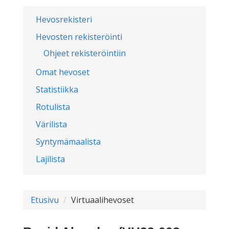
Hevosrekisteri
Hevosten rekisteröinti
Ohjeet rekisteröintiin
Omat hevoset
Statistiikka
Rotulista
Värilista
Syntymämaalista
Lajilista
Etusivu
Virtuaalihevoset