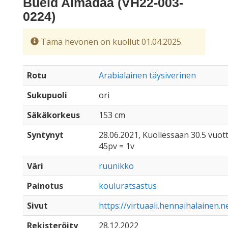
Bueid Almadaa (VH22-003-
0224)
Tämä hevonen on kuollut 01.04.2025.
Rotu
Arabialainen täysiverinen
Sukupuoli
ori
Säkäkorkeus
153 cm
Syntynyt
28.06.2021, Kuollessaan 30.5 vuot
45pv = 1v
Väri
ruunikko
Painotus
kouluratsastus
Sivut
https://virtuaali.hennaihalainen.
Rekisteröity
28.12.2022