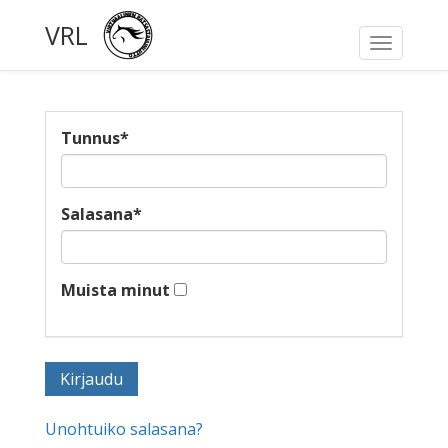
VRL
Toggle
navigati
Tunnus
*
Salasana
*
Muista minut
Unohtuiko salasana?