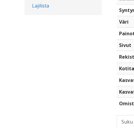
Lajilista
Synty
Väri
Paino
Sivut
Rekist
Kotita
Kasva
Kasva
Omist
Suku