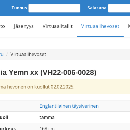
Tunnus
Salasana
tto
Jäsenyys
Virtuaalitallit
Virtuaalihevoset
vu
Virtuaalihevoset
ia Yemn xx (VH22-006-0028)
ä hevonen on kuollut 02.02.2025.
Englantilainen täysiverinen
uoli
tamma
orkeus
168 cm