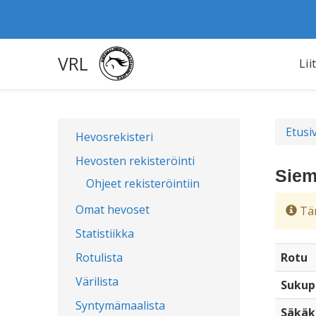
VRL
Lii
Etusi
Hevosrekisteri
Hevosten rekisteröinti
Siem
Ohjeet rekisteröintiin
Omat hevoset
Täm
Statistiikka
Rotulista
Rotu
Värilista
Sukup
Syntymämaalista
Säkäk