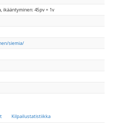
a, ikääntyminen: 45pv = 1v
nen/siemia/
t
Kilpailustatistiikka