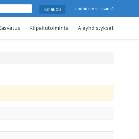
Unohtuiko salasana?
Kasvatus
Kilpailutoiminta
Alayhdistykset