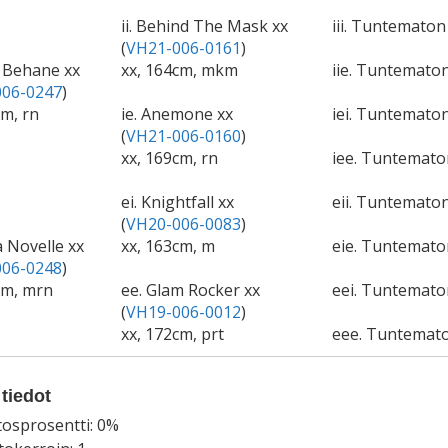
ii. Behind The Mask xx
iii. Tuntematon
(
VH21-006-0161
)
a Behane xx
xx, 164cm, mkm
iie. Tuntemat
06-0247
)
cm, rn
ie. Anemone xx
iei. Tuntematon
(
VH21-006-0160
)
xx, 169cm, rn
iee. Tuntemat
ei. Knightfall xx
eii. Tuntematon
(
VH20-006-0083
)
a Novelle xx
xx, 163cm, m
eie. Tuntemat
06-0248
)
cm, mrn
ee. Glam Rocker xx
eei. Tuntemato
(
VH19-006-0012
)
xx, 172cm, prt
eee. Tuntemat
tiedot
tosprosentti: 0%