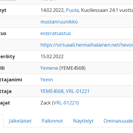
nyt
14.02.2022,
Puola
, Kuollessaan 24.1 vuott
mustanruunikko
tus
esteratsastus
https://virtuaali.hennaihalainen.net/hevo
eröity
15.02.2022
lli
Yemene
(YEME4568)
ttajanimi
Yemn
ttaja
YEME4568
,
VRL-01221
ajat
Zack (
VRL-01221
)
Jälkeläiset
Palkinnot
Näyttelyt
Ominaisuude