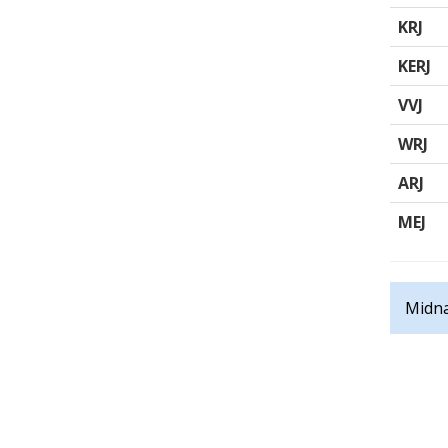
KRJ
KERJ
VVJ
WRJ
ARJ
MEJ
Midna