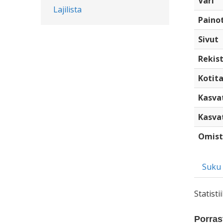
Väri
Lajilista
Paino
Sivut
Rekist
Kotita
Kasva
Kasva
Omist
Suku
Statist
Porrast