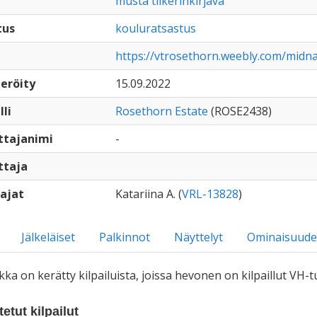
musta tiikerinkirjava
tus
kouluratsastus
https://vtrosethorn.weebly.com/midna
eröity
15.09.2022
lli
Rosethorn Estate
(ROSE2438)
ttajanimi
-
ttaja
ajat
Katariina A. (
VRL-13828
)
Jälkeläiset
Palkinnot
Näyttelyt
Ominaisuude
iikka on kerätty kilpailuista, joissa hevonen on kilpaillut VH
etut kilpailut