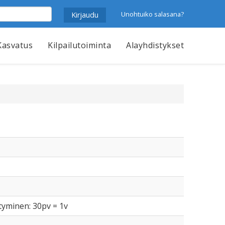
Unohtuiko salasana?
Kasvatus
Kilpailutoiminta
Alayhdistykset
ntyminen: 30pv = 1v