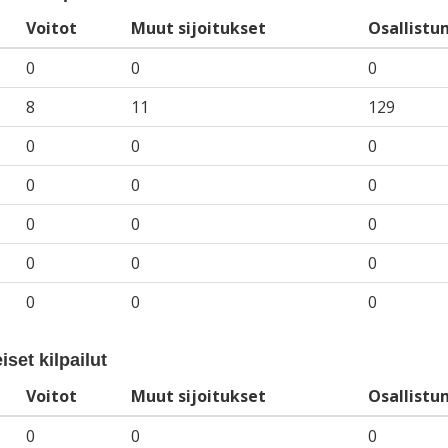
Voitot
Muut sijoitukset
Osallistu
0
0
0
8
11
129
0
0
0
0
0
0
0
0
0
0
0
0
0
0
0
iset kilpailut
Voitot
Muut sijoitukset
Osallistu
0
0
0