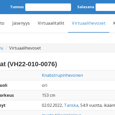
Tunnus
Salasana
tto
Jäsenyys
Virtuaalitallit
Virtuaalihevoset
vu
Virtuaalihevoset
at (VH22-010-0076)
Knabstrupinhevonen
uoli
ori
orkeus
153 cm
nyt
02.02.2022,
Tanska
, 54.9 vuotta, ikää