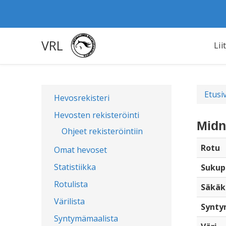
VRL
Lii
Etusi
Hevosrekisteri
Hevosten rekisteröinti
Midn
Ohjeet rekisteröintiin
Rotu
Omat hevoset
Statistiikka
Sukup
Rotulista
Säkäk
Värilista
Synty
Syntymämaalista