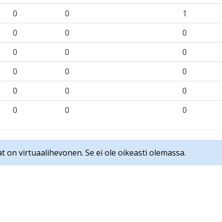
0
0
1
0
0
0
0
0
0
0
0
0
0
0
0
0
0
0
t on virtuaalihevonen. Se ei ole oikeasti olemassa.