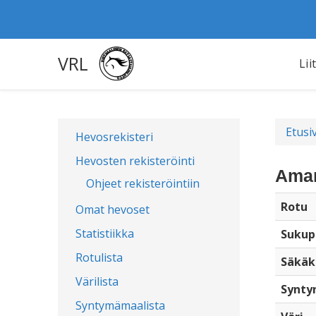
VRL
Lii
Etusi
Hevosrekisteri
Hevosten rekisteröinti
Amar
Ohjeet rekisteröintiin
Rotu
Omat hevoset
Statistiikka
Sukup
Rotulista
Säkäk
Värilista
Synty
Syntymämaalista