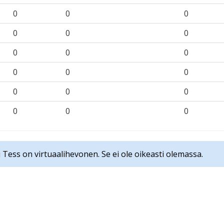
0
0
0
0
0
0
0
0
0
0
0
0
0
0
0
0
0
0
 Tess on virtuaalihevonen. Se ei ole oikeasti olemassa.