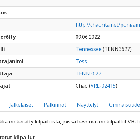
tus
http://chaorita.net/poni/am
eröity
09.06.2022
lli
Tennessee
(TENN3627)
ttajanimi
Tess
ttaja
TENN3627
ajat
Chao (
VRL-02415
)
Jälkeläiset
Palkinnot
Näyttelyt
Ominaisuude
iikka on kerätty kilpailuista, joissa hevonen on kilpaillut VH
etut kilpailut