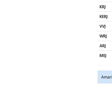
KRJ
KERJ
VVJ
WRJ
ARJ
MEJ
Amari