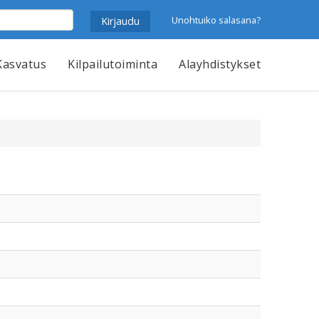
Unohtuiko salasana?
Kasvatus
Kilpailutoiminta
Alayhdistykset