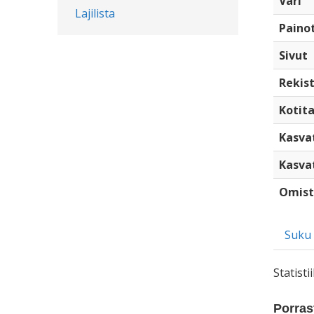
Väri
Lajilista
Paino
Sivut
Rekist
Kotita
Kasva
Kasva
Omist
Suku
Statist
Porrast