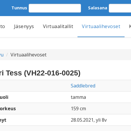
Tunnus
Salasana
tto
Jäsenyys
Virtuaalitallit
Virtuaalihevoset
vu
Virtuaalihevoset
i Tess (VH22-016-0025)
Saddlebred
uoli
tamma
orkeus
159 cm
nyt
28.05.2021, yli 8v