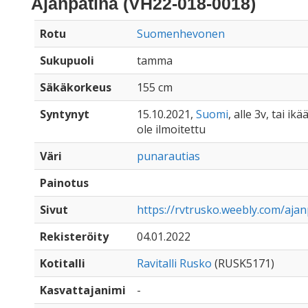
Ajanpatina (VH22-018-0018)
Rotu
Suomenhevonen
Sukupuoli
tamma
Säkäkorkeus
155 cm
Syntynyt
15.10.2021,
Suomi
, alle 3v, tai ik
ole ilmoitettu
Väri
punarautias
Painotus
Sivut
https://rvtrusko.weebly.com/ajan
Rekisteröity
04.01.2022
Kotitalli
Ravitalli Rusko
(RUSK5171)
Kasvattajanimi
-