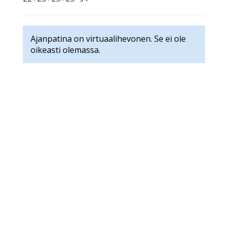
Ajanpatina on virtuaalihevonen. Se ei ole
oikeasti olemassa.