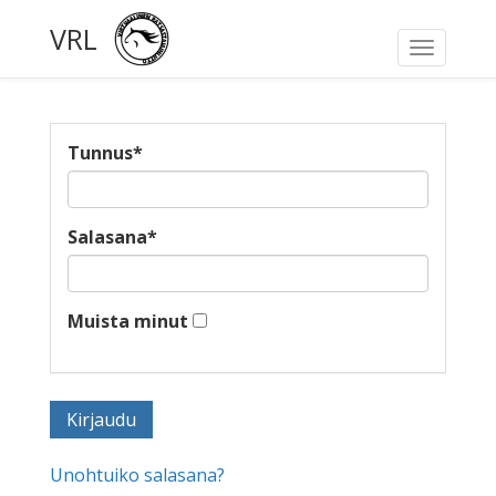
VRL
Toggle
navigati
Tunnus
*
Salasana
*
Muista minut
Unohtuiko salasana?