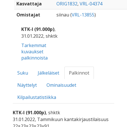
Kasvattaja
ORIG1832
,
VRL-04374
Omistajat
siinau (
VRL-13855
)
KTK-I (91.000p)
,
31.01.2022, shktk
Tarkemmat
kuvaukset
palkinnoista
Suku
Jälkeläiset
Palkinnot
Näyttelyt
Ominaisuudet
Kilpailustatistiikka
KTK-I (91.000p)
, shktk
31.01.2022, Tammikuun kantakirjaustilaisuus
22+23+23+23=91