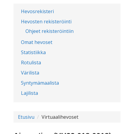
Hevosrekisteri
Hevosten rekisteröinti
Ohjeet rekisteröintiin
Omat hevoset
Statistiikka
Rotulista
Värilista
Syntymämaalista
Lajilista
Etusivu
Virtuaalihevoset