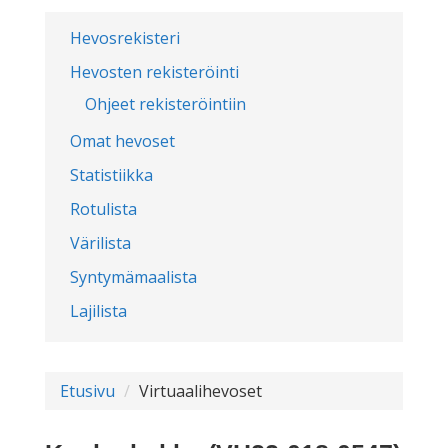
Hevosrekisteri
Hevosten rekisteröinti
Ohjeet rekisteröintiin
Omat hevoset
Statistiikka
Rotulista
Värilista
Syntymämaalista
Lajilista
Etusivu
Virtuaalihevoset