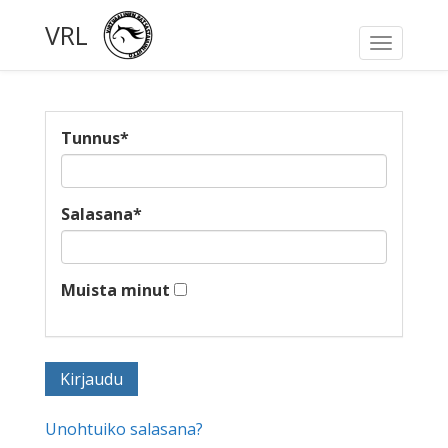
VRL
Toggle
navigati
Tunnus
*
Salasana
*
Muista minut
Unohtuiko salasana?