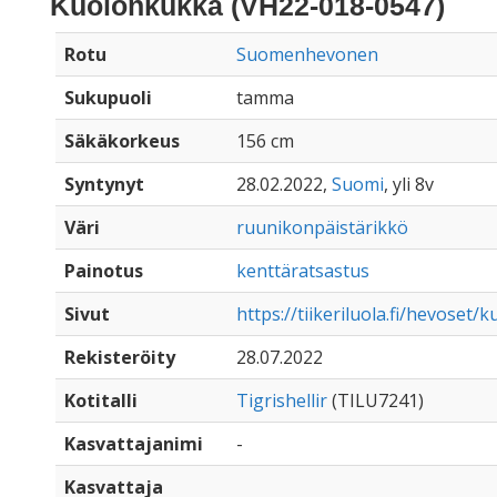
Kuolonkukka (VH22-018-0547)
Rotu
Suomenhevonen
Sukupuoli
tamma
Säkäkorkeus
156 cm
Syntynyt
28.02.2022,
Suomi
, yli 8v
Väri
ruunikonpäistärikkö
Painotus
kenttäratsastus
Sivut
https://tiikeriluola.fi/hevoset
Rekisteröity
28.07.2022
Kotitalli
Tigrishellir
(TILU7241)
Kasvattajanimi
-
Kasvattaja