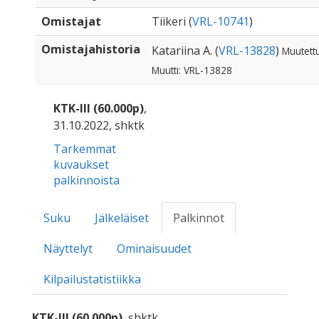
Omistajat
Tiikeri (
VRL-10741
)
Omistajahistoria
Katariina A. (
VRL-13828
)
Muutettu
Muutti: VRL-13828
KTK-III (60.000p)
,
31.10.2022, shktk
Tarkemmat
kuvaukset
palkinnoista
Suku
Jälkeläiset
Palkinnot
Näyttelyt
Ominaisuudet
Kilpailustatistiikka
KTK-III (60.000p)
, shktk