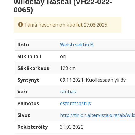
Wildefay Rascal (VH22-022-
0065)
Tämä hevonen on kuollut 27.08.2025.
Rotu
Welsh sektio B
Sukupuoli
ori
Säkäkorkeus
128 cm
Syntynyt
09.11.2021, Kuollessaan yli 8v
Väri
rautias
Painotus
esteratsastus
Sivut
http://tirion.altervista.org/ab/wi
Rekisteröity
31.03.2022