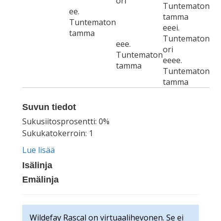
ori
Tuntematon
ee.
tamma
Tuntematon
eeei.
tamma
Tuntematon
eee.
ori
Tuntematon
eeee.
tamma
Tuntematon
tamma
Suvun tiedot
Sukusiitosprosentti: 0%
Sukukatokerroin: 1
Lue lisää
Isälinja
Emälinja
Wildefay Rascal on virtuaalihevonen. Se ei