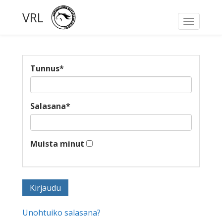
VRL
Toggle
navigati
Tunnus
*
Salasana
*
Muista minut
Unohtuiko salasana?