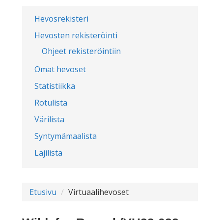
Hevosrekisteri
Hevosten rekisteröinti
Ohjeet rekisteröintiin
Omat hevoset
Statistiikka
Rotulista
Värilista
Syntymämaalista
Lajilista
Etusivu
Virtuaalihevoset