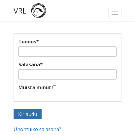
VRL
Toggle
navigati
Tunnus
*
Salasana
*
Muista minut
Unohtuiko salasana?