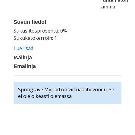
Tuntematon
tamma
Suvun tiedot
Sukusiitosprosentti: 0%
Sukukatokerroin: 1
Lue lisää
Isälinja
Emälinja
Springrave Myriad on virtuaalihevonen. Se
ei ole oikeasti olemassa.