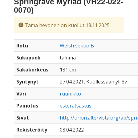
Springrave Myriad (VH22-022-
0070)
Tämä hevonen on kuollut 18.11.2025.
Rotu
Welsh sektio B
Sukupuoli
tamma
Säkäkorkeus
131 cm
Syntynyt
27.04.2021, Kuollessaan yli 8v
Väri
ruunikko
Painotus
esteratsastus
Sivut
http://tirion.altervista.org/ab/sp
Rekisteröity
08.04.2022