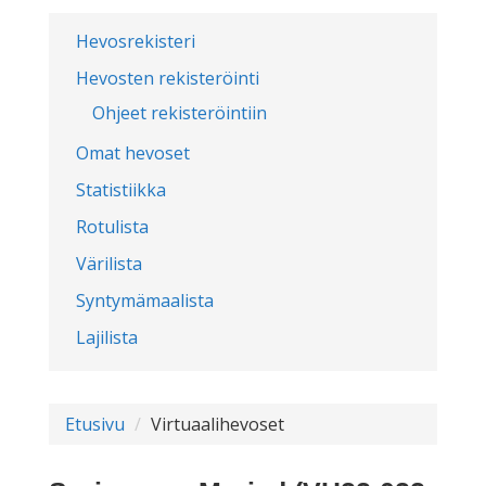
Hevosrekisteri
Hevosten rekisteröinti
Ohjeet rekisteröintiin
Omat hevoset
Statistiikka
Rotulista
Värilista
Syntymämaalista
Lajilista
Etusivu
Virtuaalihevoset