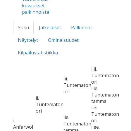
kuvaukset
palkinnoista
Suku
Jälkeläiset
Palkinnot
Näyttelyt
Ominaisuudet
Kilpailustatistiikka
iiii.
Tuntematon
iii.
ori
Tuntematon
iiie.
ori
Tuntematon
ii.
tamma
Tuntematon
iiei.
ori
Tuntematon
iie.
i.
ori
Tuntematon
Anfarwol
iiee.
tamma