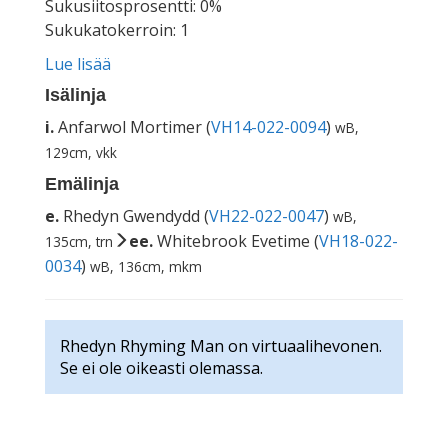
Sukusiitosprosentti: 0%
Sukukatokerroin: 1
Lue lisää
Isälinja
i.
Anfarwol Mortimer (
VH14-022-0094
)
wB,
129cm, vkk
Emälinja
e.
Rhedyn Gwendydd (
VH22-022-0047
)
wB,
ee.
Whitebrook Evetime (
VH18-022-
135cm, trn
0034
)
wB, 136cm, mkm
Rhedyn Rhyming Man on virtuaalihevonen.
Se ei ole oikeasti olemassa.