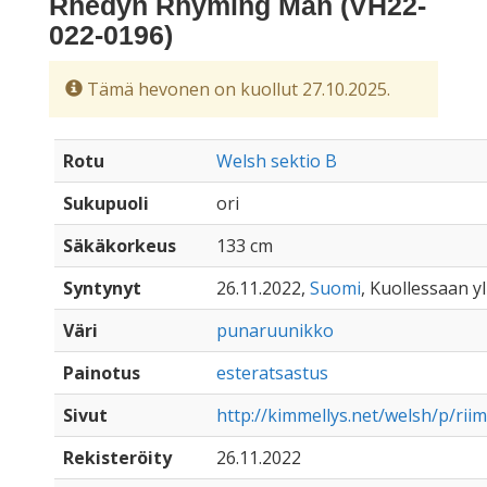
Rhedyn Rhyming Man (VH22-
022-0196)
Tämä hevonen on kuollut 27.10.2025.
Rotu
Welsh sektio B
Sukupuoli
ori
Säkäkorkeus
133 cm
Syntynyt
26.11.2022,
Suomi
, Kuollessaan yl
Väri
punaruunikko
Painotus
esteratsastus
Sivut
http://kimmellys.net/welsh/p/riim
Rekisteröity
26.11.2022