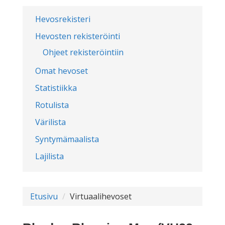
Hevosrekisteri
Hevosten rekisteröinti
Ohjeet rekisteröintiin
Omat hevoset
Statistiikka
Rotulista
Värilista
Syntymämaalista
Lajilista
Etusivu
Virtuaalihevoset