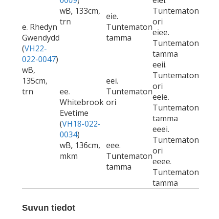
0009
)
eiei.
wB, 133cm,
Tuntematon
eie.
trn
ori
e. Rhedyn
Tuntematon
eiee.
Gwendydd
tamma
Tuntematon
(
VH22-
tamma
022-0047
)
eeii.
wB,
Tuntematon
135cm,
eei.
ori
trn
ee.
Tuntematon
eeie.
Whitebrook
ori
Tuntematon
Evetime
tamma
(
VH18-022-
eeei.
0034
)
Tuntematon
wB, 136cm,
eee.
ori
mkm
Tuntematon
eeee.
tamma
Tuntematon
tamma
Suvun tiedot