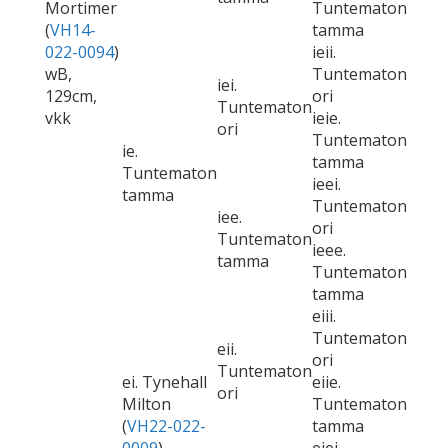
Mortimer
Tuntematon
(
VH14-
tamma
022-0094
)
ieii.
wB,
Tuntematon
iei.
129cm,
ori
Tuntematon
vkk
ieie.
ori
Tuntematon
ie.
tamma
Tuntematon
ieei.
tamma
Tuntematon
iee.
ori
Tuntematon
ieee.
tamma
Tuntematon
tamma
eiii.
Tuntematon
eii.
ori
Tuntematon
ei. Tynehall
eiie.
ori
Milton
Tuntematon
(
VH22-022-
tamma