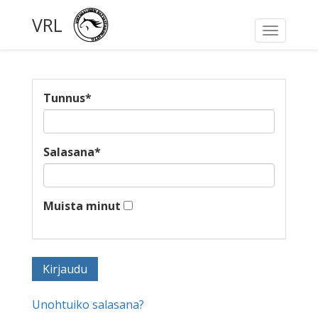
VRL
Toggle
navigati
Tunnus
*
Salasana
*
Muista minut
Unohtuiko salasana?