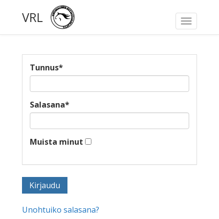
VRL
Toggle
navigati
Tunnus
*
Salasana
*
Muista minut
Unohtuiko salasana?