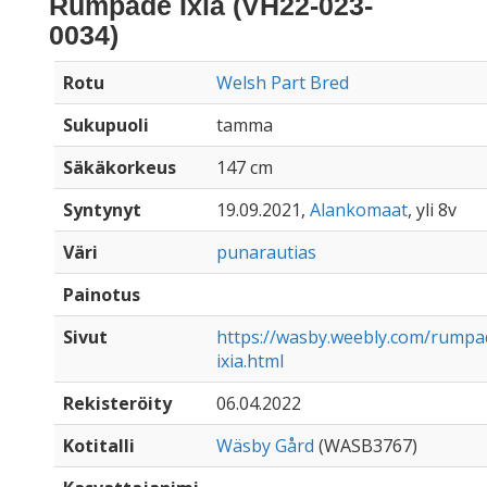
Rumpade Ixia (VH22-023-
0034)
Rotu
Welsh Part Bred
Sukupuoli
tamma
Säkäkorkeus
147 cm
Syntynyt
19.09.2021,
Alankomaat
, yli 8v
Väri
punarautias
Painotus
Sivut
https://wasby.weebly.com/rumpa
ixia.html
Rekisteröity
06.04.2022
Kotitalli
Wäsby Gård
(WASB3767)