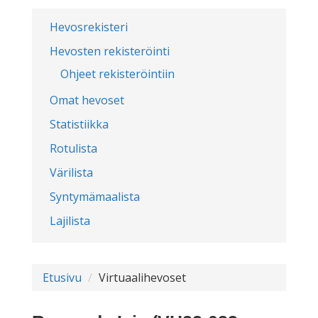
Hevosrekisteri
Hevosten rekisteröinti
Ohjeet rekisteröintiin
Omat hevoset
Statistiikka
Rotulista
Värilista
Syntymämaalista
Lajilista
Etusivu
Virtuaalihevoset