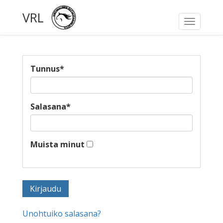
VRL
Toggle
navigati
Tunnus
*
Salasana
*
Muista minut
Unohtuiko salasana?