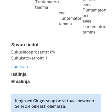
Tuntematon
eeei.
tamma
Tuntematon
eee.
ori
Tuntematon
eeee.
tamma
Tuntematon
tamma
Suvun tiedot
Sukusiitosprosentti: 0%
Sukukatokerroin: 1
Lue lisää
Isälinja
Emälinja
Kingcoed Gingersnap on virtuaalihevonen.
Se ei ole oikeasti olemassa.