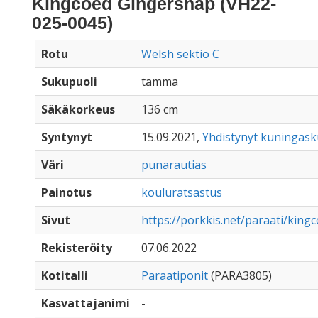
Kingcoed Gingersnap (VH22-
025-0045)
Rotu
Welsh sektio C
Sukupuoli
tamma
Säkäkorkeus
136 cm
Syntynyt
15.09.2021,
Yhdistynyt kuningas
Väri
punarautias
Painotus
kouluratsastus
Sivut
https://porkkis.net/paraati/kin
Rekisteröity
07.06.2022
Kotitalli
Paraatiponit
(PARA3805)
Kasvattajanimi
-