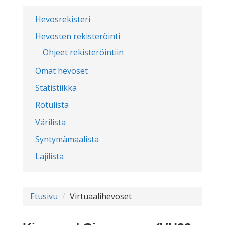
Hevosrekisteri
Hevosten rekisteröinti
Ohjeet rekisteröintiin
Omat hevoset
Statistiikka
Rotulista
Värilista
Syntymämaalista
Lajilista
Etusivu
Virtuaalihevoset