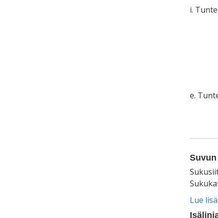
i. Tunt
e. Tun
Suvun 
Sukusii
Sukukat
Lue lis
Isälinj