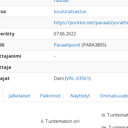
rautias
tus
kouluratsastus
https://porkkis.net/paraati/yorath
eröity
07.06.2022
lli
Paraatiponit
(PARA3805)
ttajanimi
-
ttaja
ajat
Dani (
VRL-03561
)
Jälkeläiset
Palkinnot
Näyttelyt
Ominaisuude
iii. Tuntema
ii. Tuntematon ori
iie. Tuntem