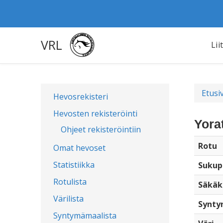
VRL
Lii
Etusi
Hevosrekisteri
Hevosten rekisteröinti
Yora
Ohjeet rekisteröintiin
Rotu
Omat hevoset
Statistiikka
Sukup
Rotulista
Säkäk
Värilista
Synty
Syntymämaalista