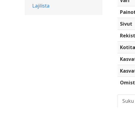
Väri
Lajilista
Paino
Sivut
Rekist
Kotita
Kasva
Kasva
Omist
Suku