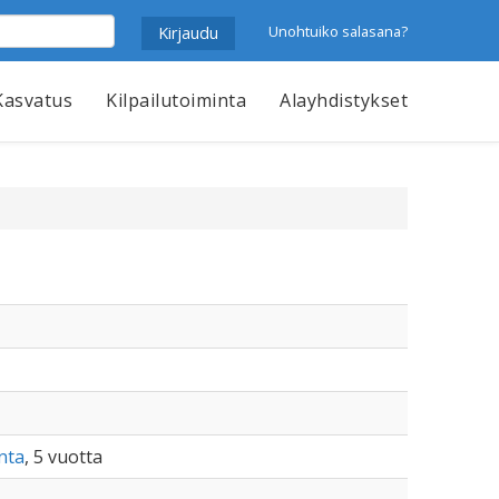
Unohtuiko salasana?
Kasvatus
Kilpailutoiminta
Alayhdistykset
nta
, 5 vuotta