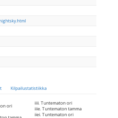
nightsky.html
t
Kilpailustatistiikka
iiii. Tuntematon ori
ton ori
iiie. Tuntematon tamma
iiei. Tuntematon ori
aton tamma