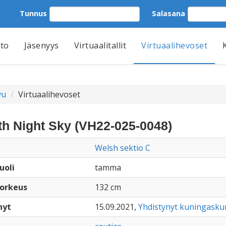
Tunnus
Salasana
tto
Jäsenyys
Virtuaalitallit
Virtuaalihevoset
vu
Virtuaalihevoset
th Night Sky (VH22-025-0048)
Welsh sektio C
uoli
tamma
orkeus
132 cm
nyt
15.09.2021,
Yhdistynyt kuningasku