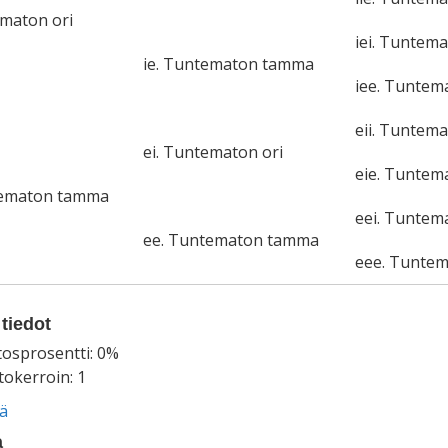
ematon ori
iei. Tuntema
ie. Tuntematon tamma
iee. Tunte
eii. Tuntema
ei. Tuntematon ori
eie. Tunte
tematon tamma
eei. Tuntem
ee. Tuntematon tamma
eee. Tunte
tiedot
tosprosentti: 0%
okerroin: 1
ää
a