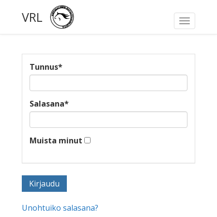
VRL
Toggle
navigati
Tunnus
*
Salasana
*
Muista minut
Unohtuiko salasana?