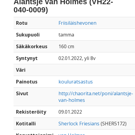
Alantsje van Holmes (VH22-
040-0009)
Rotu
Friisiläishevonen
Sukupuoli
tamma
Säkäkorkeus
160 cm
Syntynyt
02.01.2022, yli 8v
Väri
Painotus
kouluratsastus
Sivut
http://chaorita.net/poni/alantsje-
van-holmes
Rekisteröity
09.01.2022
Kotitalli
Sherlock Friesians
(SHER5172)