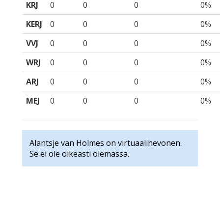
KRJ
0
0
0
0%
KERJ
0
0
0
0%
VVJ
0
0
0
0%
WRJ
0
0
0
0%
ARJ
0
0
0
0%
MEJ
0
0
0
0%
Alantsje van Holmes on virtuaalihevonen.
Se ei ole oikeasti olemassa.