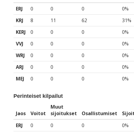
ERJ
0
0
0
0%
KRJ
8
11
62
31%
KERJ
0
0
0
0%
VVJ
0
0
0
0%
WRJ
0
0
0
0%
ARJ
0
0
0
0%
MEJ
0
0
0
0%
Perinteiset kilpailut
Muut
Jaos
Voitot
sijoitukset
Osallistumiset
Sijo
ERJ
0
0
0
0%