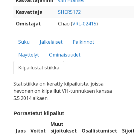
Kasvattajanimi
van Holmes
Kasvattaja
SHER5172
Omistajat
Chao (
VRL-02415
)
Suku
Jälkeläiset
Palkinnot
Näyttelyt
Ominaisuudet
Kilpailustatistiikka
Statistiikka on kerätty kilpailuista, joissa
hevonen on kilpaillut VH-tunnuksen kanssa
5.5.2014 alkaen.
Porrastetut kilpailut
Muut
Jaos
Voitot
sijoitukset
Osallistumiset
Sijo