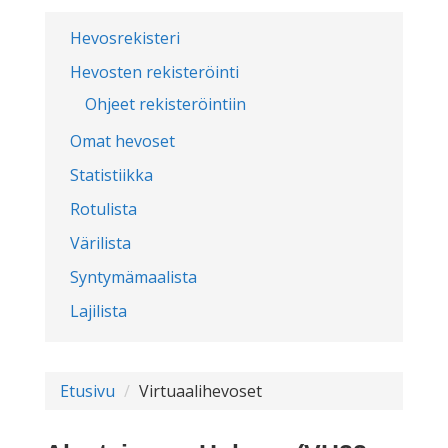
Hevosrekisteri
Hevosten rekisteröinti
Ohjeet rekisteröintiin
Omat hevoset
Statistiikka
Rotulista
Värilista
Syntymämaalista
Lajilista
Etusivu
Virtuaalihevoset