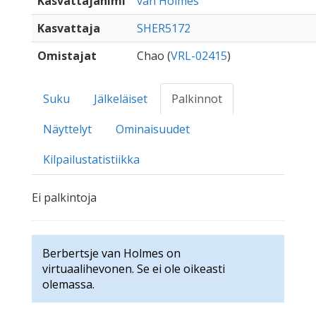
Kasvattajanimi
van Holmes
Kasvattaja
SHER5172
Omistajat
Chao (
VRL-02415
)
Suku
Jälkeläiset
Palkinnot
Näyttelyt
Ominaisuudet
Kilpailustatistiikka
Ei palkintoja
Berbertsje van Holmes on
virtuaalihevonen. Se ei ole oikeasti
olemassa.