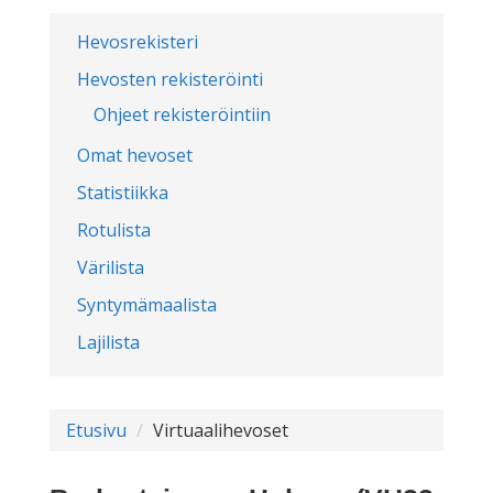
Hevosrekisteri
Hevosten rekisteröinti
Ohjeet rekisteröintiin
Omat hevoset
Statistiikka
Rotulista
Värilista
Syntymämaalista
Lajilista
Etusivu
Virtuaalihevoset