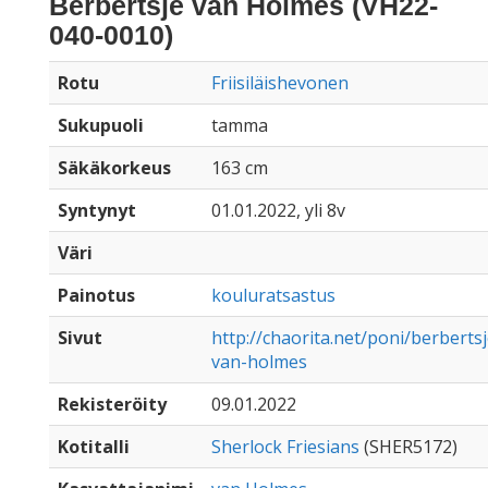
Berbertsje van Holmes (VH22-
040-0010)
Rotu
Friisiläishevonen
Sukupuoli
tamma
Säkäkorkeus
163 cm
Syntynyt
01.01.2022, yli 8v
Väri
Painotus
kouluratsastus
Sivut
http://chaorita.net/poni/berbertsj
van-holmes
Rekisteröity
09.01.2022
Kotitalli
Sherlock Friesians
(SHER5172)