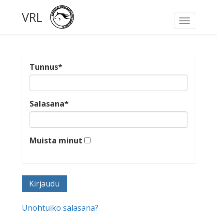
VRL
Toggle
navigati
Tunnus
*
Salasana
*
Muista minut
Unohtuiko salasana?