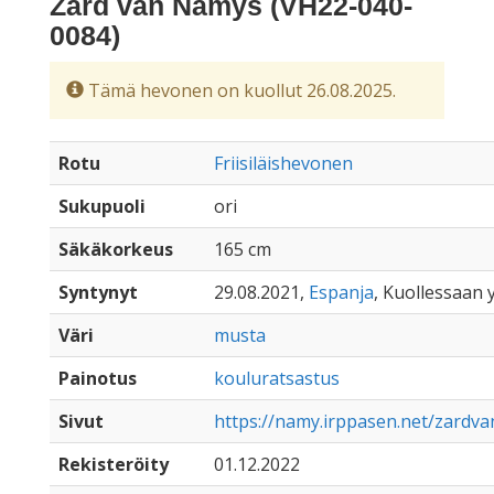
Zard van Namys (VH22-040-
0084)
Tämä hevonen on kuollut 26.08.2025.
Rotu
Friisiläishevonen
Sukupuoli
ori
Säkäkorkeus
165 cm
Syntynyt
29.08.2021,
Espanja
, Kuollessaan y
Väri
musta
Painotus
kouluratsastus
Sivut
https://namy.irppasen.net/zardv
Rekisteröity
01.12.2022