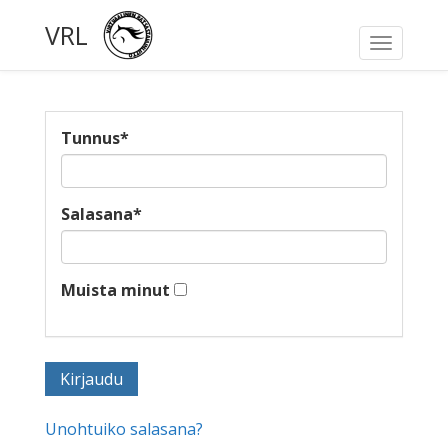
VRL
Toggle
navigati
Tunnus
*
Salasana
*
Muista minut
Unohtuiko salasana?