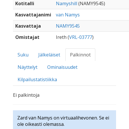
Kotitalli
Namyshill
(NAMY9545)
Kasvattajanimi
van Namys
Kasvattaja
NAMY9545
Omistajat
Ireth (
VRL-03777
)
Suku
Jälkeläiset
Palkinnot
Näyttelyt
Ominaisuudet
Kilpailustatistiikka
Ei palkintoja
Zard van Namys on virtuaalihevonen. Se ei
ole oikeasti olemassa.