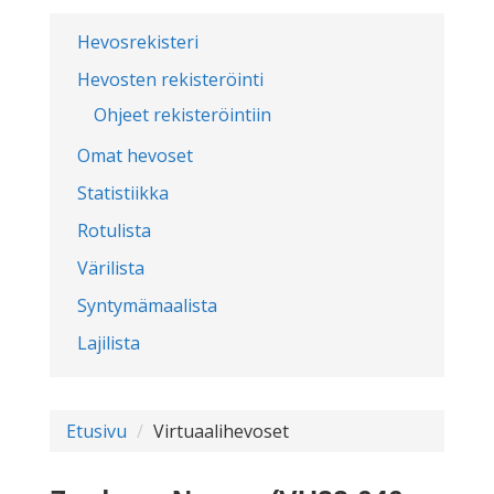
Hevosrekisteri
Hevosten rekisteröinti
Ohjeet rekisteröintiin
Omat hevoset
Statistiikka
Rotulista
Värilista
Syntymämaalista
Lajilista
Etusivu
Virtuaalihevoset