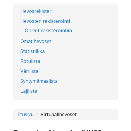
Hevosrekisteri
Hevosten rekisteröinti
Ohjeet rekisteröintiin
Omat hevoset
Statistiikka
Rotulista
Värilista
Syntymämaalista
Lajilista
Etusivu
Virtuaalihevoset