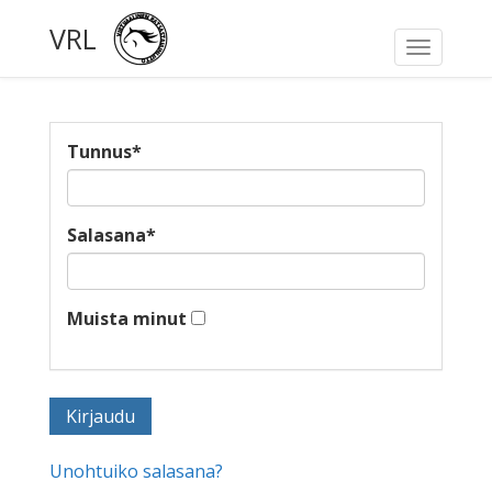
VRL
Toggle
navigati
Tunnus
*
Salasana
*
Muista minut
Unohtuiko salasana?