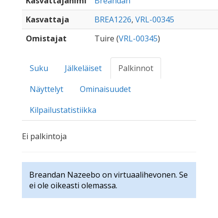
Kasvattajanimi
Breandan
Kasvattaja
BREA1226
,
VRL-00345
Omistajat
Tuire (
VRL-00345
)
Suku
Jälkeläiset
Palkinnot
Näyttelyt
Ominaisuudet
Kilpailustatistiikka
Ei palkintoja
Breandan Nazeebo on virtuaalihevonen. Se
ei ole oikeasti olemassa.