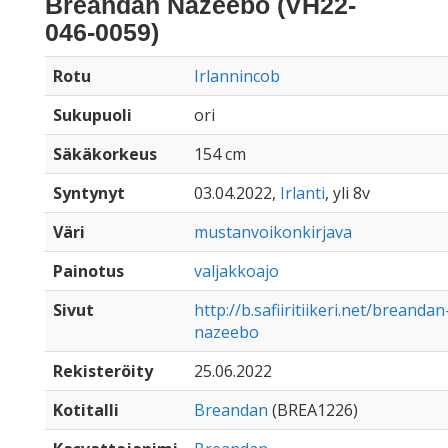
Breandan Nazeebo (VH22-
046-0059)
Rotu
Irlannincob
Sukupuoli
ori
Säkäkorkeus
154 cm
Syntynyt
03.04.2022,
Irlanti
, yli 8v
Väri
mustanvoikonkirjava
Painotus
valjakkoajo
Sivut
http://b.safiiritiikeri.net/breandan
nazeebo
Rekisteröity
25.06.2022
Kotitalli
Breandan
(BREA1226)