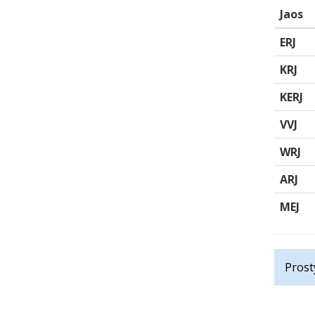
Jaos
ERJ
KRJ
KERJ
VVJ
WRJ
ARJ
MEJ
Prost