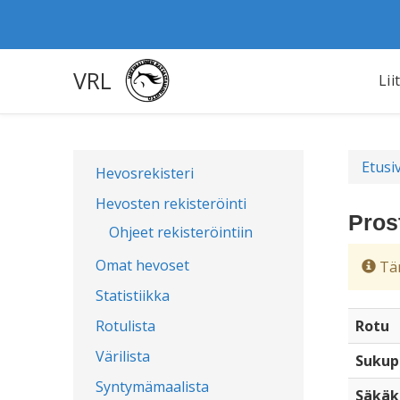
VRL
Lii
Etusi
Hevosrekisteri
Hevosten rekisteröinti
Pros
Ohjeet rekisteröintiin
Omat hevoset
Täm
Statistiikka
Rotulista
Rotu
Värilista
Sukup
Syntymämaalista
Säkäk