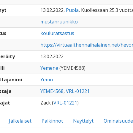
nyt
13.02.2022,
Puola
, Kuollessaan 25.3 vuott
mustanruunikko
tus
kouluratsastus
https://virtuaali.hennaihalainen.net/hev
eröity
13.02.2022
lli
Yemene
(YEME4568)
ttajanimi
Yemn
ttaja
YEME4568
,
VRL-01221
ajat
Zack (
VRL-01221
)
Jälkeläiset
Palkinnot
Näyttelyt
Ominaisuude