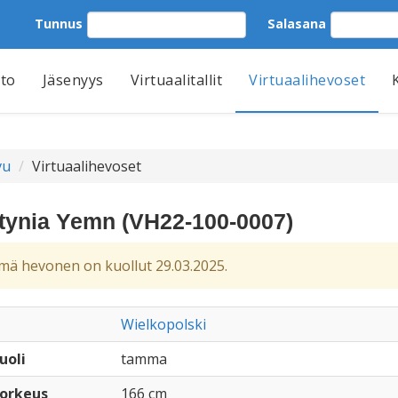
Tunnus
Salasana
tto
Jäsenyys
Virtuaalitallit
Virtuaalihevoset
vu
Virtuaalihevoset
tynia Yemn (VH22-100-0007)
ä hevonen on kuollut 29.03.2025.
Wielkopolski
uoli
tamma
orkeus
166 cm