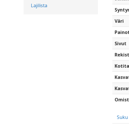
Lajilista
Synty
Väri
Paino
Sivut
Rekist
Kotita
Kasva
Kasva
Omist
Suku