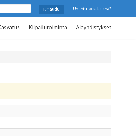
Unohtuiko salasana?
Kasvatus
Kilpailutoiminta
Alayhdistykset