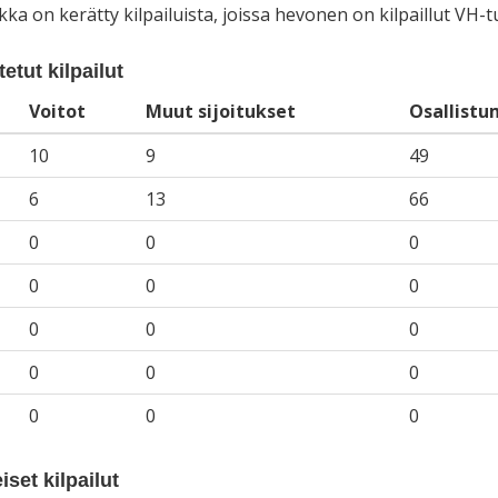
iikka on kerätty kilpailuista, joissa hevonen on kilpaillut VH
etut kilpailut
Voitot
Muut sijoitukset
Osallistu
10
9
49
6
13
66
0
0
0
0
0
0
0
0
0
0
0
0
0
0
0
iset kilpailut