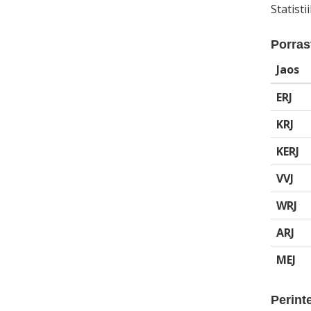
Statist
Porrast
Jaos
ERJ
KRJ
KERJ
VVJ
WRJ
ARJ
MEJ
Perinte