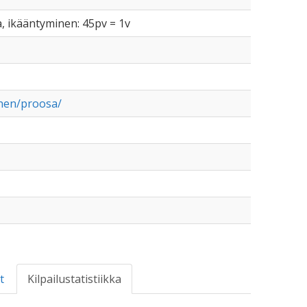
a, ikääntyminen: 45pv = 1v
onen/proosa/
t
Kilpailustatistiikka