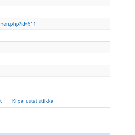
vonen.php?id=611
t
Kilpailustatistiikka