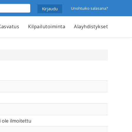
Unohtuiko salasana?
Kasvatus
Kilpailutoiminta
Alayhdistykset
i ole ilmoitettu