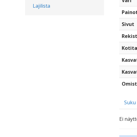
Väri
Lajilista
Paino
Sivut
Rekist
Kotita
Kasva
Kasva
Omist
Suku
Ei näytt