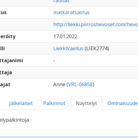
rautias
tus
matkaratsastus
http://liekki.piirroshevoset.com/he
eröity
17.01.2022
lli
LiekkiVaellus
(LIEK2774)
ttajanimi
-
ttaja
ajat
Anne (
VRL-06858
)
Jälkeläiset
Palkinnot
Näyttelyt
Ominaisuude
elypalkintoja