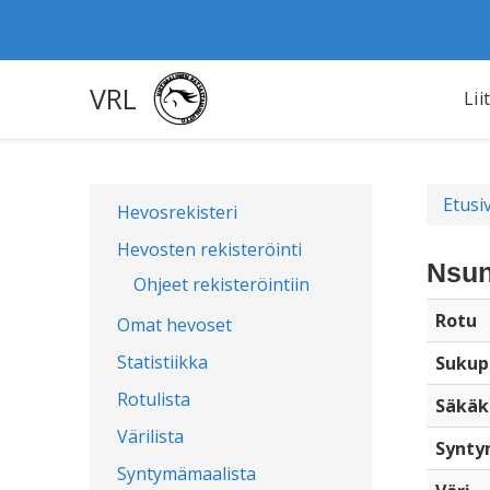
VRL
Lii
Etusi
Hevosrekisteri
Hevosten rekisteröinti
Nsun
Ohjeet rekisteröintiin
Rotu
Omat hevoset
Statistiikka
Sukup
Rotulista
Säkäk
Värilista
Synty
Syntymämaalista