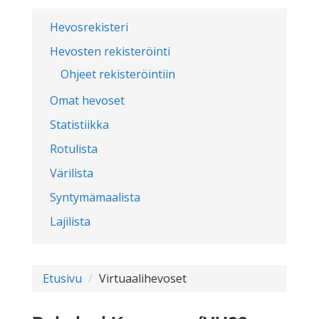
Hevosrekisteri
Hevosten rekisteröinti
Ohjeet rekisteröintiin
Omat hevoset
Statistiikka
Rotulista
Värilista
Syntymämaalista
Lajilista
Etusivu
Virtuaalihevoset