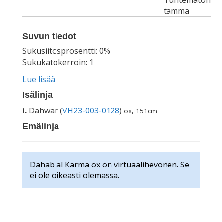
Tuntematon
tamma
Suvun tiedot
Sukusiitosprosentti: 0%
Sukukatokerroin: 1
Lue lisää
Isälinja
i.
Dahwar (
VH23-003-0128
)
ox, 151cm
Emälinja
Dahab al Karma ox on virtuaalihevonen. Se
ei ole oikeasti olemassa.