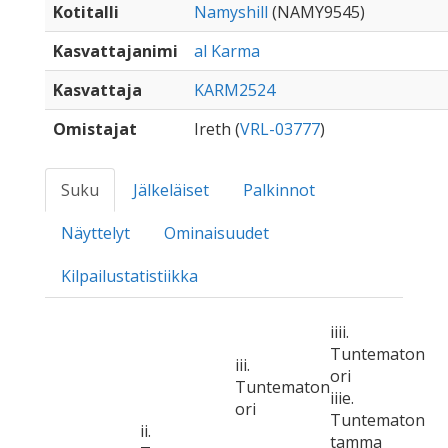
Kotitalli
Namyshill
(NAMY9545)
Kasvattajanimi
al Karma
Kasvattaja
KARM2524
Omistajat
Ireth (
VRL-03777
)
Suku
Jälkeläiset
Palkinnot
Näyttelyt
Ominaisuudet
Kilpailustatistiikka
iiii.
Tuntematon
iii.
ori
Tuntematon
iiie.
ori
Tuntematon
ii.
tamma