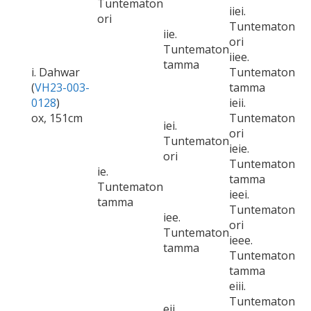
Tuntematon
iiei.
ori
Tuntematon
iie.
ori
Tuntematon
iiee.
tamma
i. Dahwar
Tuntematon
(
VH23-003-
tamma
0128
)
ieii.
ox, 151cm
Tuntematon
iei.
ori
Tuntematon
ieie.
ori
Tuntematon
ie.
tamma
Tuntematon
ieei.
tamma
Tuntematon
iee.
ori
Tuntematon
ieee.
tamma
Tuntematon
tamma
eiii.
Tuntematon
eii.