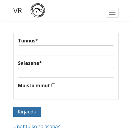
VRL
Toggle
navigati
Tunnus
*
Salasana
*
Muista minut
Unohtuiko salasana?