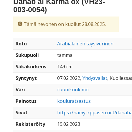
Dahab al Karma ox (VH23-
003-0054)
Tämä hevonen on kuollut 28.08.2025.
Rotu
Arabialainen täysiverinen
Sukupuoli
tamma
Säkäkorkeus
149 cm
Syntynyt
07.02.2022,
Yhdysvallat
, Kuollessaa
Väri
ruunikonkimo
Painotus
kouluratsastus
Sivut
https://namy.irppasen.net/dahab
Rekisteröity
19.02.2023