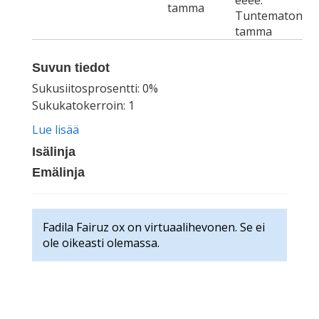
eeee.
tamma
Tuntematon
tamma
Suvun tiedot
Sukusiitosprosentti: 0%
Sukukatokerroin: 1
Lue lisää
Isälinja
Emälinja
Fadila Fairuz ox on virtuaalihevonen. Se ei
ole oikeasti olemassa.