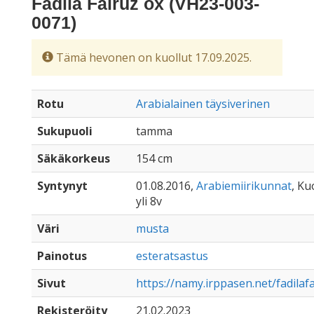
Fadila Fairuz ox (VH23-003-
0071)
Tämä hevonen on kuollut 17.09.2025.
Rotu
Arabialainen täysiverinen
Sukupuoli
tamma
Säkäkorkeus
154 cm
Syntynyt
01.08.2016,
Arabiemiirikunnat
, Ku
yli 8v
Väri
musta
Painotus
esteratsastus
Sivut
https://namy.irppasen.net/fadilaf
Rekisteröity
21.02.2023