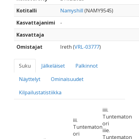
Kotitalli
Namyshill
(NAMY9545)
Kasvattajanimi
-
Kasvattaja
Omistajat
Ireth (
VRL-03777
)
Suku
Jälkeläiset
Palkinnot
Näyttelyt
Ominaisuudet
Kilpailustatistiikka
iiii.
Tuntematon
iii.
ori
Tuntematon
iiie.
ori
Tuntematon