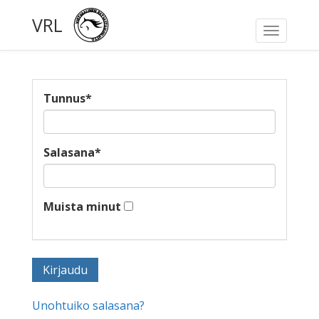
VRL
Toggle
navigati
Tunnus
*
Salasana
*
Muista minut
Unohtuiko salasana?