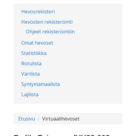
Hevosrekisteri
Hevosten rekisteröinti
Ohjeet rekisteröintiin
Omat hevoset
Statistiikka
Rotulista
Värilista
Syntymämaalista
Lajilista
Etusivu
Virtuaalihevoset