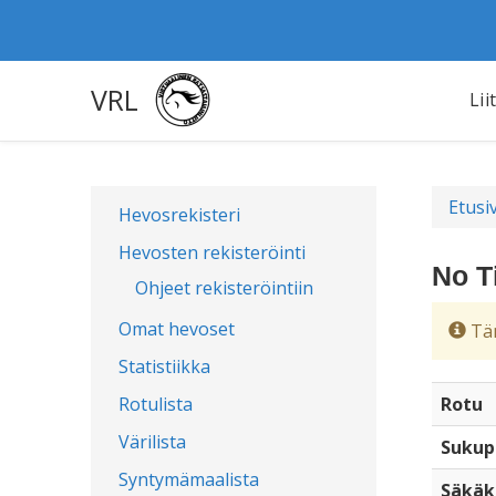
VRL
Lii
Etusi
Hevosrekisteri
Hevosten rekisteröinti
No T
Ohjeet rekisteröintiin
Omat hevoset
Täm
Statistiikka
Rotulista
Rotu
Värilista
Sukup
Syntymämaalista
Säkäk