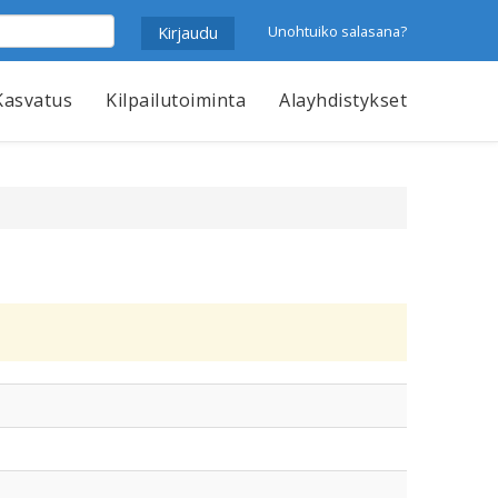
Unohtuiko salasana?
Kasvatus
Kilpailutoiminta
Alayhdistykset