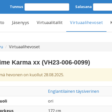
Tunnus
Salasana
tto
Jäsenyys
Virtuaalitallit
Virtuaalihevoset
vu
Virtuaalihevoset
ime Karma xx (VH23-006-0099)
ä hevonen on kuollut 28.08.2025.
Englantilainen täysiverinen
uoli
ori
orkeus
172 cm