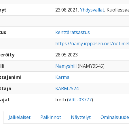
nyt
23.08.2021,
Yhdysvallat
, Kuollessaa
tus
kenttäratsastus
https://namy.irppasen.net/notim
eröity
28.05.2023
lli
Namyshill
(NAMY9545)
ttajanimi
Karma
ttaja
KARM2524
ajat
Ireth (
VRL-03777
)
Jälkeläiset
Palkinnot
Näyttelyt
Ominaisuude