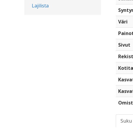
Lajilista
Synty
Väri
Paino
Sivut
Rekist
Kotita
Kasva
Kasva
Omist
Suku