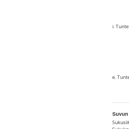
i. Tunt
e. Tun
Suvun 
Sukusii