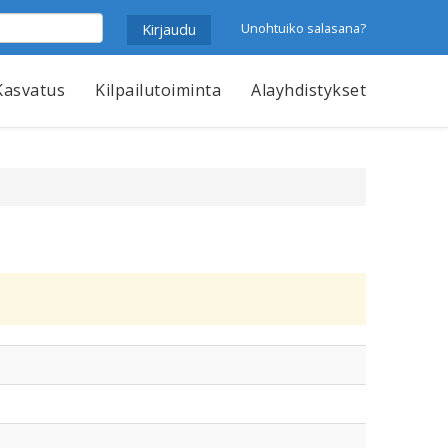
Unohtuiko salasana?
Kasvatus
Kilpailutoiminta
Alayhdistykset