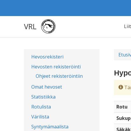
VRL
Lii
Etusi
Hevosrekisteri
Hevosten rekisteröinti
Hypo
Ohjeet rekisteröintiin
Omat hevoset
Täm
Statistiikka
Rotulista
Rotu
Värilista
Sukup
Syntymämaalista
Säkäk