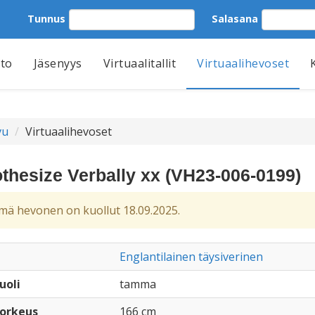
Tunnus
Salasana
tto
Jäsenyys
Virtuaalitallit
Virtuaalihevoset
vu
Virtuaalihevoset
thesize Verbally xx (VH23-006-0199)
ä hevonen on kuollut 18.09.2025.
Englantilainen täysiverinen
uoli
tamma
orkeus
166 cm