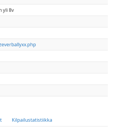
 yli 8v
zeverballyxx.php
t
Kilpailustatistiikka