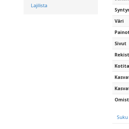
Lajilista
Synty
Väri
Paino
Sivut
Rekist
Kotita
Kasva
Kasva
Omist
Suku