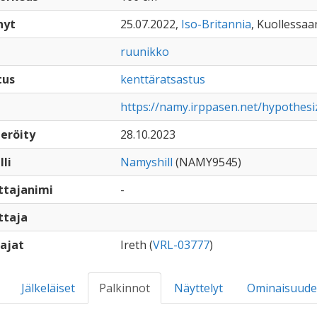
nyt
25.07.2022,
Iso-Britannia
, Kuollessaan
ruunikko
tus
kenttäratsastus
https://namy.irppasen.net/hypothesi
eröity
28.10.2023
lli
Namyshill
(NAMY9545)
ttajanimi
-
ttaja
ajat
Ireth (
VRL-03777
)
Jälkeläiset
Palkinnot
Näyttelyt
Ominaisuude