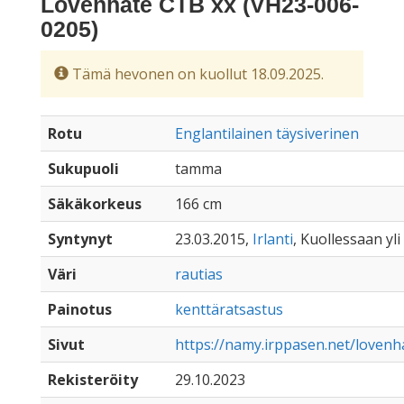
Lovenhate CTB xx (VH23-006-
0205)
Tämä hevonen on kuollut 18.09.2025.
Rotu
Englantilainen täysiverinen
Sukupuoli
tamma
Säkäkorkeus
166 cm
Syntynyt
23.03.2015,
Irlanti
, Kuollessaan yli
Väri
rautias
Painotus
kenttäratsastus
Sivut
https://namy.irppasen.net/lovenh
Rekisteröity
29.10.2023