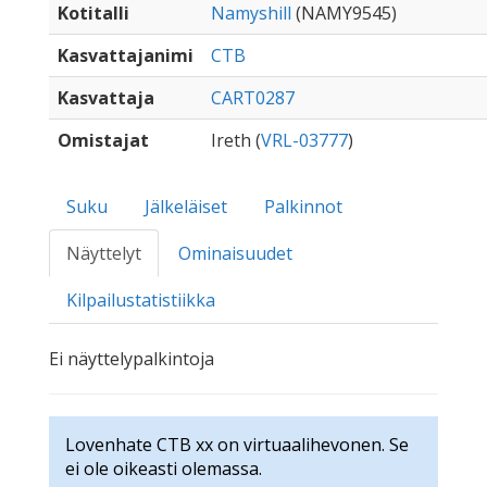
Kotitalli
Namyshill
(NAMY9545)
Kasvattajanimi
CTB
Kasvattaja
CART0287
Omistajat
Ireth (
VRL-03777
)
Suku
Jälkeläiset
Palkinnot
Näyttelyt
Ominaisuudet
Kilpailustatistiikka
Ei näyttelypalkintoja
Lovenhate CTB xx on virtuaalihevonen. Se
ei ole oikeasti olemassa.