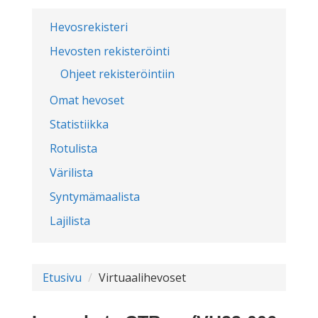
Hevosrekisteri
Hevosten rekisteröinti
Ohjeet rekisteröintiin
Omat hevoset
Statistiikka
Rotulista
Värilista
Syntymämaalista
Lajilista
Etusivu
Virtuaalihevoset