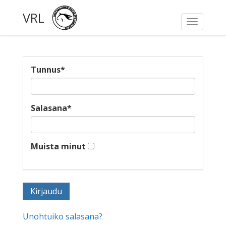
VRL
Toggle
navigati
Tunnus
*
Salasana
*
Muista minut
Unohtuiko salasana?