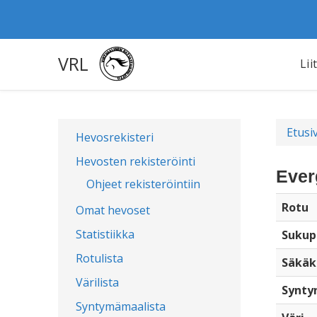
VRL
Lii
Etusi
Hevosrekisteri
Hevosten rekisteröinti
Ever
Ohjeet rekisteröintiin
Rotu
Omat hevoset
Statistiikka
Sukup
Rotulista
Säkäk
Värilista
Synty
Syntymämaalista