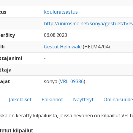
tus
kouluratsastus
http://unirosmo.net/sonya/gestuet/h/
eröity
06.08.2023
lli
Gestüt Helmwald
(HELM4704)
ttajanimi
-
ttaja
ajat
sonya (
VRL-09386
)
Jälkeläiset
Palkinnot
Näyttelyt
Ominaisuude
iikka on kerätty kilpailuista, joissa hevonen on kilpaillut VH
etut kilpailut