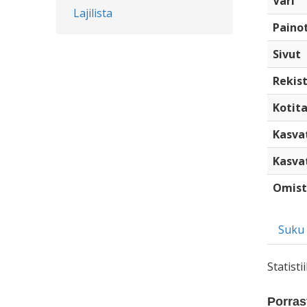
Väri
Lajilista
Paino
Sivut
Rekist
Kotita
Kasva
Kasva
Omist
Suku
Statist
Porrast