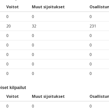
Voitot
Muut sijoitukset
Osallistu
0
0
0
20
32
231
0
0
0
0
0
0
0
0
0
0
0
0
0
0
0
iset kilpailut
Voitot
Muut sijoitukset
Osallistu
0
0
0