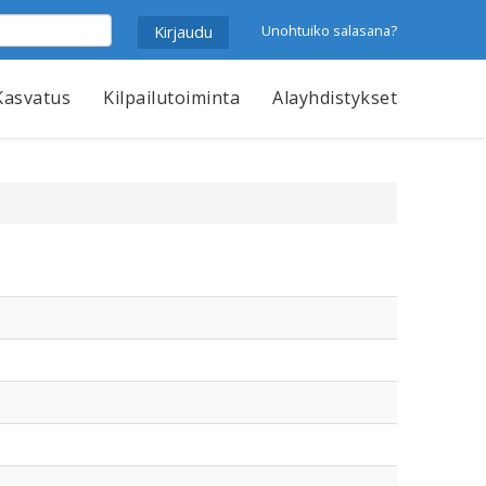
Unohtuiko salasana?
Kasvatus
Kilpailutoiminta
Alayhdistykset