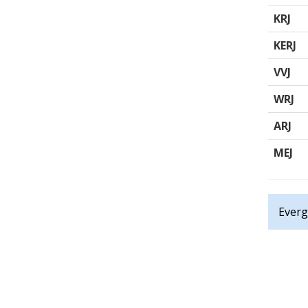
KRJ
KERJ
VVJ
WRJ
ARJ
MEJ
Everg