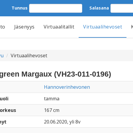
Tunnus
Salasana
tto
Jäsenyys
Virtuaalitallit
Virtuaalihevoset
vu
Virtuaalihevoset
green Margaux (VH23-011-0196)
Hannoverinhevonen
uoli
tamma
orkeus
167 cm
nyt
20.06.2020, yli 8v