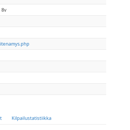
i 8v
ditenamys.php
t
Kilpailustatistiikka