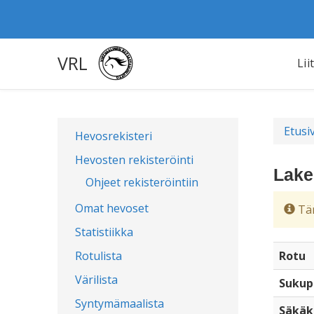
VRL
Lii
Etusi
Hevosrekisteri
Hevosten rekisteröinti
Lake
Ohjeet rekisteröintiin
Omat hevoset
Täm
Statistiikka
Rotulista
Rotu
Värilista
Sukup
Syntymämaalista
Säkäk