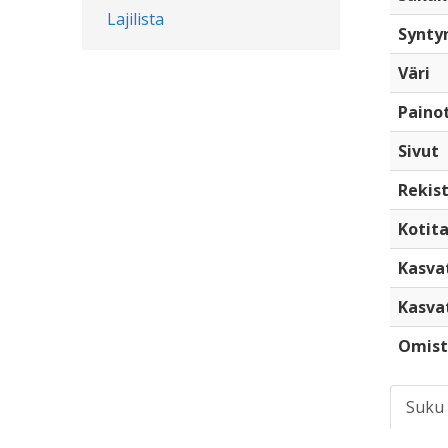
Lajilista
Synty
Väri
Paino
Sivut
Rekist
Kotita
Kasva
Kasva
Omist
Suku