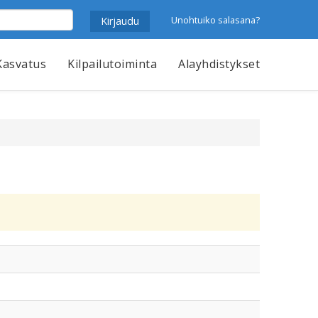
Unohtuiko salasana?
Kasvatus
Kilpailutoiminta
Alayhdistykset