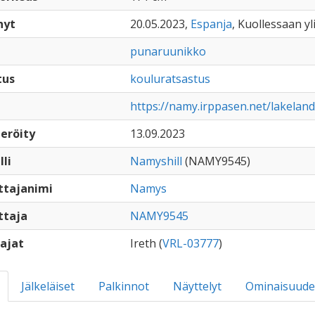
nyt
20.05.2023,
Espanja
, Kuollessaan yl
punaruunikko
tus
kouluratsastus
https://namy.irppasen.net/lakelan
eröity
13.09.2023
lli
Namyshill
(NAMY9545)
ttajanimi
Namys
ttaja
NAMY9545
ajat
Ireth (
VRL-03777
)
Jälkeläiset
Palkinnot
Näyttelyt
Ominaisuude