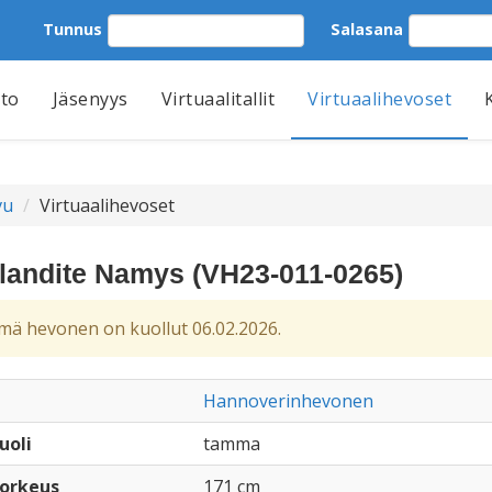
Tunnus
Salasana
tto
Jäsenyys
Virtuaalitallit
Virtuaalihevoset
vu
Virtuaalihevoset
landite Namys (VH23-011-0265)
ä hevonen on kuollut 06.02.2026.
Hannoverinhevonen
uoli
tamma
orkeus
171 cm