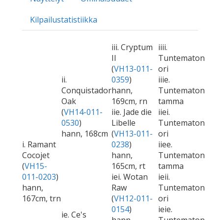
Kilpailustatistiikka
iii. Cryptum
iiii.
II
Tuntematon
(
VH13-011-
ori
ii.
0359
)
iiie.
Conquistador
hann,
Tuntematon
Oak
169cm, rn
tamma
(
VH14-011-
iie. Jade die
iiei.
0530
)
Libelle
Tuntematon
hann, 168cm
(
VH13-011-
ori
i. Ramant
0238
)
iiee.
Cocojet
hann,
Tuntematon
(
VH15-
165cm, rt
tamma
011-0203
)
iei. Wotan
ieii.
hann,
Raw
Tuntematon
167cm, trn
(
VH12-011-
ori
0154
)
ieie.
ie. Ce's