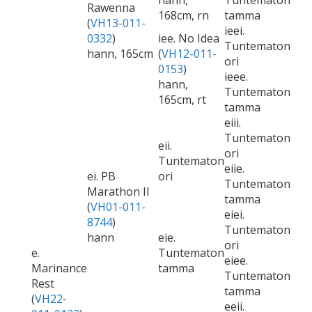
hann,
Tuntematon
Rawenna
168cm, rn
tamma
(
VH13-011-
ieei.
0332
)
iee. No Idea
Tuntematon
hann, 165cm
(
VH12-011-
ori
0153
)
ieee.
hann,
Tuntematon
165cm, rt
tamma
eiii.
Tuntematon
eii.
ori
Tuntematon
eiie.
ei. PB
ori
Tuntematon
Marathon II
tamma
(
VH01-011-
eiei.
8744
)
Tuntematon
hann
eie.
ori
e.
Tuntematon
eiee.
Marinance
tamma
Tuntematon
Rest
tamma
(
VH22-
eeii.