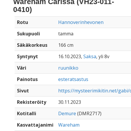
Wareham Carissa (VH23-011-
0410)
Rotu
Hannoverinhevonen
Sukupuoli
tamma
Säkäkorkeus
166 cm
Syntynyt
16.10.2023,
Saksa
, yli 8v
Väri
ruunikko
Painotus
esteratsastus
Sivut
https://mysteerimikitin.net/gabi
Rekisteröity
30.11.2023
Kotitalli
Demure
(DMR2717)
Kasvattajanimi
Wareham