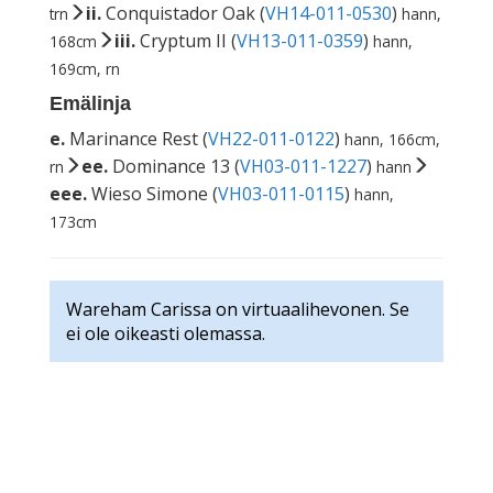
ii.
Conquistador Oak (
VH14-011-0530
)
trn
hann,
iii.
Cryptum II (
VH13-011-0359
)
168cm
hann,
169cm, rn
Emälinja
e.
Marinance Rest (
VH22-011-0122
)
hann, 166cm,
ee.
Dominance 13 (
VH03-011-1227
)
rn
hann
eee.
Wieso Simone (
VH03-011-0115
)
hann,
173cm
Wareham Carissa on virtuaalihevonen. Se
ei ole oikeasti olemassa.