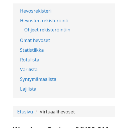
Hevosrekisteri
Hevosten rekisteröinti
Ohjeet rekisteröintiin
Omat hevoset
Statistiikka
Rotulista
Värilista
Syntymämaalista
Lajilista
Etusivu
Virtuaalihevoset