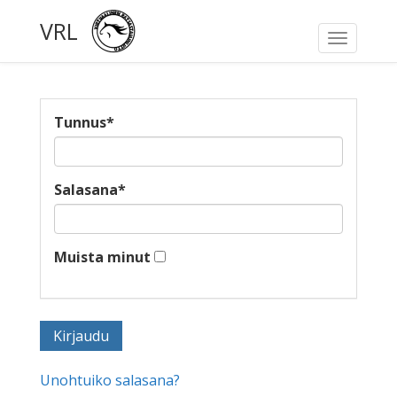
VRL
Toggle
navigati
Tunnus
*
Salasana
*
Muista minut
Unohtuiko salasana?