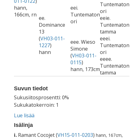
011-0122
)
Tuntematon
hann,
eei.
ori
166cm, rn
Tuntematon
ee.
eeie.
ori
Dominance
Tuntematon
13
tamma
(
VH03-011-
eeei.
eee. Wieso
1227
)
Tuntematon
Simone
hann
ori
(
VH03-011-
eeee.
0115
)
Tuntematon
hann, 173cm
tamma
Suvun tiedot
Sukusiitosprosentti: 0%
Sukukatokerroin: 1
Lue lisää
Isälinja
i.
Ramant Cocojet (
VH15-011-0203
)
hann, 167cm,