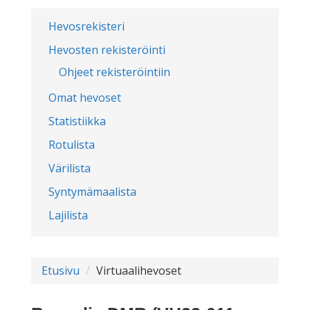
Hevosrekisteri
Hevosten rekisteröinti
Ohjeet rekisteröintiin
Omat hevoset
Statistiikka
Rotulista
Värilista
Syntymämaalista
Lajilista
Etusivu
Virtuaalihevoset