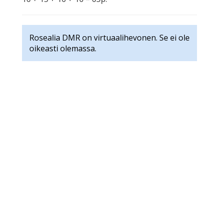
Rosealia DMR on virtuaalihevonen. Se ei ole
oikeasti olemassa.