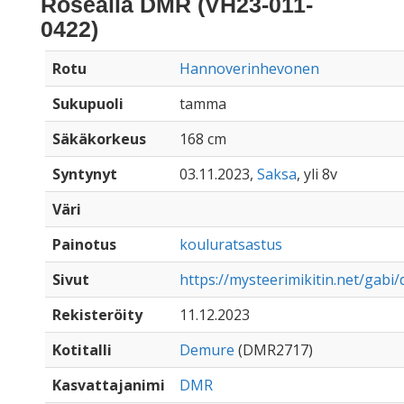
Rosealia DMR (VH23-011-
0422)
Rotu
Hannoverinhevonen
Sukupuoli
tamma
Säkäkorkeus
168 cm
Syntynyt
03.11.2023,
Saksa
, yli 8v
Väri
Painotus
kouluratsastus
Sivut
https://mysteerimikitin.net/gabi
Rekisteröity
11.12.2023
Kotitalli
Demure
(DMR2717)
Kasvattajanimi
DMR