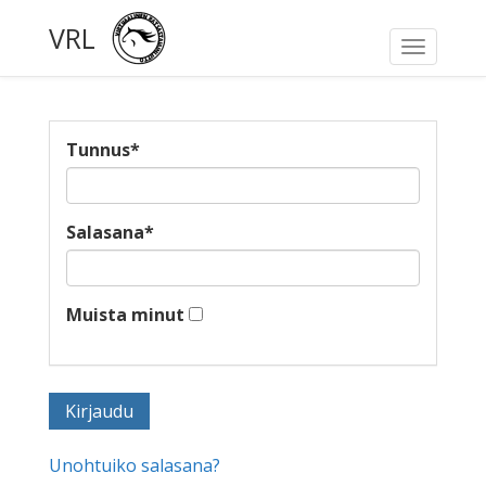
VRL
Toggle
navigati
Tunnus
*
Salasana
*
Muista minut
Unohtuiko salasana?