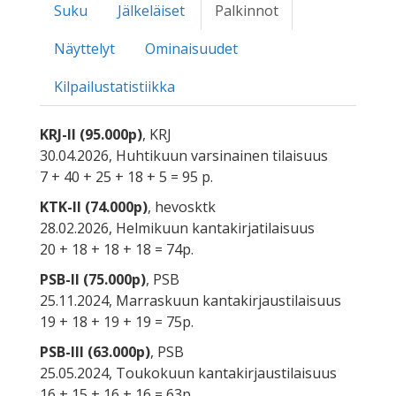
Suku
Jälkeläiset
Palkinnot
Näyttelyt
Ominaisuudet
Kilpailustatistiikka
KRJ-II (95.000p)
, KRJ
30.04.2026, Huhtikuun varsinainen tilaisuus
7 + 40 + 25 + 18 + 5 = 95 p.
KTK-II (74.000p)
, hevosktk
28.02.2026, Helmikuun kantakirjatilaisuus
20 + 18 + 18 + 18 = 74p.
PSB-II (75.000p)
, PSB
25.11.2024, Marraskuun kantakirjaustilaisuus
19 + 18 + 19 + 19 = 75p.
PSB-III (63.000p)
, PSB
25.05.2024, Toukokuun kantakirjaustilaisuus
16 + 15 + 16 + 16 = 63p.