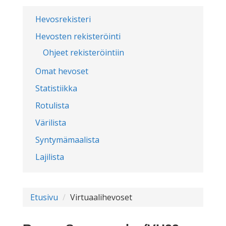
Hevosrekisteri
Hevosten rekisteröinti
Ohjeet rekisteröintiin
Omat hevoset
Statistiikka
Rotulista
Värilista
Syntymämaalista
Lajilista
Etusivu
Virtuaalihevoset