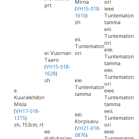
Mirna
ori
prt
(
VH15-018-
ieee.
1610
)
Tuntematon
sh
tamma
eiii.
Tuntematon
eii.
ori
Tuntematon
eiie.
ei. Vuornan
ori
Tuntematon
Taaro
tamma
(
VH15-018-
eiei.
1628
)
Tuntematon
sh
eie.
ori
Tuntematon
e.
eiee.
tamma
Kuuralehdon
Tuntematon
Misla
tamma
(
VH17-018-
eeii.
eei.
1315
)
Tuntematon
Korpisavu
sh, 153cm, rt
ori
(
VH21-018-
ee.
eeie.
0876
)
Halluharjan
Tuntematon