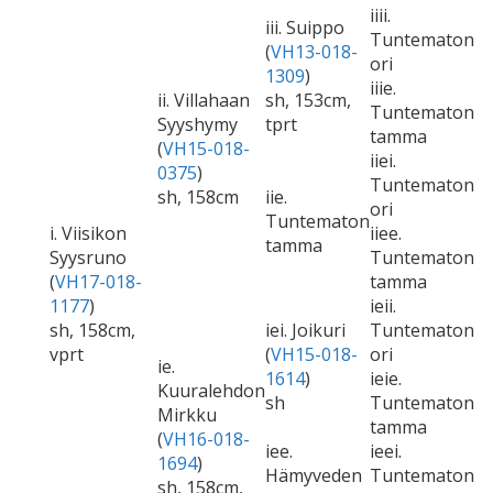
iiii.
iii. Suippo
Tuntematon
(
VH13-018-
ori
1309
)
iiie.
ii. Villahaan
sh, 153cm,
Tuntematon
Syyshymy
tprt
tamma
(
VH15-018-
iiei.
0375
)
Tuntematon
sh, 158cm
iie.
ori
Tuntematon
i. Viisikon
iiee.
tamma
Syysruno
Tuntematon
(
VH17-018-
tamma
1177
)
ieii.
sh, 158cm,
iei. Joikuri
Tuntematon
vprt
(
VH15-018-
ori
ie.
1614
)
ieie.
Kuuralehdon
sh
Tuntematon
Mirkku
tamma
(
VH16-018-
iee.
ieei.
1694
)
Hämyveden
Tuntematon
sh, 158cm,