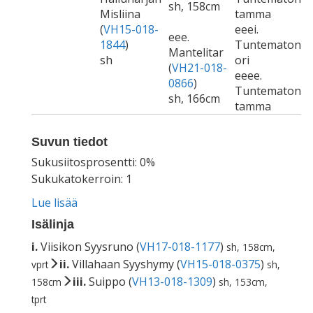
sh, 158cm
Misliina
tamma
(
VH15-018-
eeei.
eee.
1844
)
Tuntematon
Mantelitar
sh
ori
(
VH21-018-
eeee.
0866
)
Tuntematon
sh, 166cm
tamma
Suvun tiedot
Sukusiitosprosentti: 0%
Sukukatokerroin: 1
Lue lisää
Isälinja
i.
Viisikon Syysruno (
VH17-018-1177
)
sh, 158cm,
ii.
Villahaan Syyshymy (
VH15-018-0375
)
vprt
sh,
iii.
Suippo (
VH13-018-1309
)
158cm
sh, 153cm,
tprt