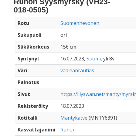
Runon Syysmyrsky (VH23-
018-0505)
Rotu
Suomenhevonen
Sukupuoli
ori
Säkäkorkeus
156 cm
Syntynyt
16.07.2023,
Suomi
, yli 8v
Väri
vaaleanrautias
Painotus
Sivut
https://lilyswan.net/manty/myrs
Rekisteröity
18.07.2023
Kotitalli
Mäntykatve
(MNTY6391)
Kasvattajanimi
Runon