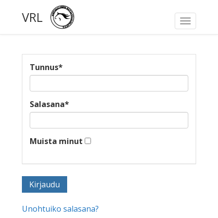
VRL
Toggle
navigati
Tunnus
*
Salasana
*
Muista minut
Unohtuiko salasana?