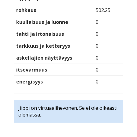
rohkeus
502.25
kuuliaisuus ja luonne
0
tahti ja irtonaisuus
0
tarkkuus ja ketteryys
0
askellajien näyttävyys
0
itsevarmuus
0
energisyys
0
Jiippi on virtuaalihevonen. Se ei ole oikeasti
olemassa.