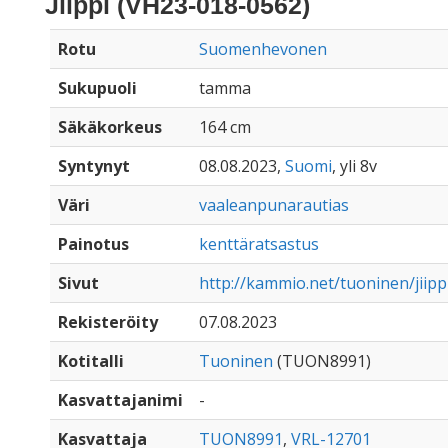
Jiippi (VH23-018-0562)
Rotu
Suomenhevonen
Sukupuoli
tamma
Säkäkorkeus
164 cm
Syntynyt
08.08.2023,
Suomi
, yli 8v
Väri
vaaleanpunarautias
Painotus
kenttäratsastus
Sivut
http://kammio.net/tuoninen/jiipp
Rekisteröity
07.08.2023
Kotitalli
Tuoninen
(TUON8991)
Kasvattajanimi
-
Kasvattaja
TUON8991
,
VRL-12701