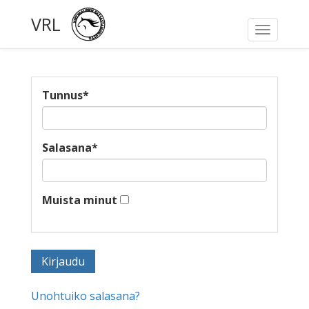
VRL
Toggle
navigati
Tunnus
*
Salasana
*
Muista minut
Unohtuiko salasana?