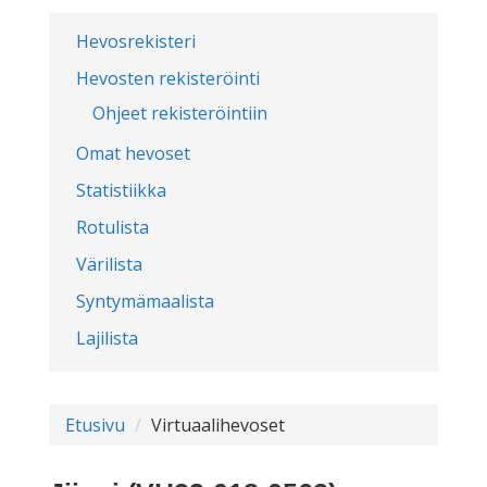
Hevosrekisteri
Hevosten rekisteröinti
Ohjeet rekisteröintiin
Omat hevoset
Statistiikka
Rotulista
Värilista
Syntymämaalista
Lajilista
Etusivu
Virtuaalihevoset