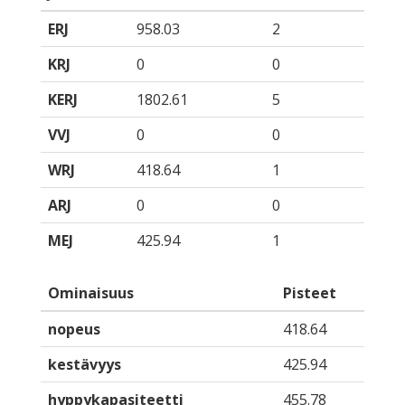
ERJ
958.03
2
KRJ
0
0
KERJ
1802.61
5
VVJ
0
0
WRJ
418.64
1
ARJ
0
0
MEJ
425.94
1
Ominaisuus
Pisteet
nopeus
418.64
kestävyys
425.94
hyppykapasiteetti
455.78