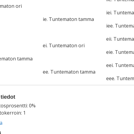
ematon ori
iei. Tuntema
ie. Tuntematon tamma
iee. Tunte
eii. Tuntema
ei. Tuntematon ori
eie. Tunte
tematon tamma
eei. Tuntem
ee. Tuntematon tamma
eee. Tunte
tiedot
tosprosentti: 0%
okerroin: 1
ää
a