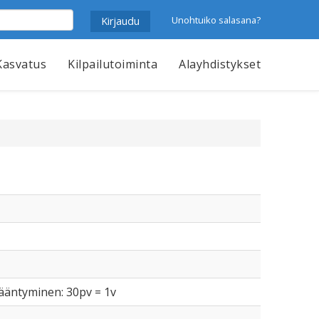
Unohtuiko salasana?
Kasvatus
Kilpailutoiminta
Alayhdistykset
ikääntyminen: 30pv = 1v