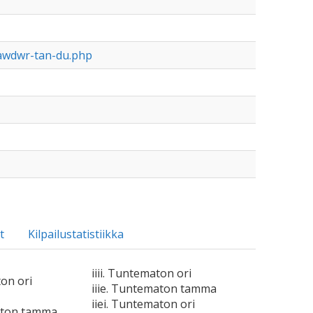
erawdwr-tan-du.php
t
Kilpailustatistiikka
iiii. Tuntematon ori
ton ori
iiie. Tuntematon tamma
iiei. Tuntematon ori
aton tamma