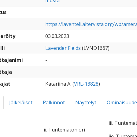
musta
tus
https://laventeli.altervista.org/wb/am
eröity
03.03.2023
lli
Lavender Fields
(LVND1667)
ttajanimi
-
ttaja
ajat
Katariina A. (
VRL-13828
)
Jälkeläiset
Palkinnot
Näyttelyt
Ominaisuude
iii. Tuntema
ii. Tuntematon ori
iie. Tuntem