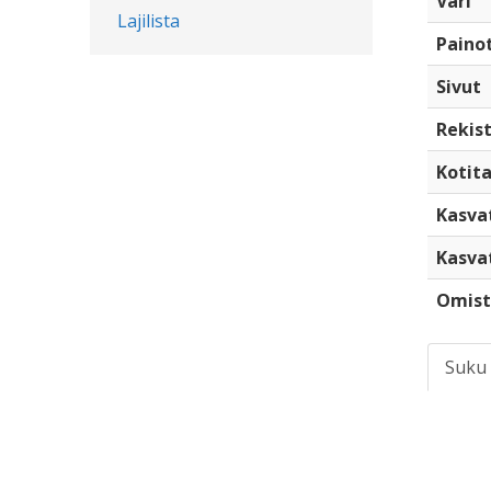
Väri
Lajilista
Paino
Sivut
Rekist
Kotita
Kasva
Kasva
Omist
Suku