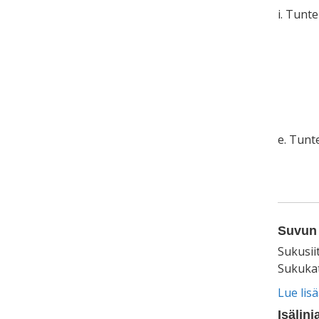
i. Tunt
e. Tun
Suvun 
Sukusii
Sukukat
Lue lis
Isälinj