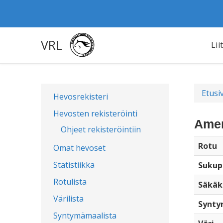
VRL
Lii
Etusi
Hevosrekisteri
Hevosten rekisteröinti
Amer
Ohjeet rekisteröintiin
Rotu
Omat hevoset
Statistiikka
Sukup
Rotulista
Säkäk
Värilista
Synty
Syntymämaalista