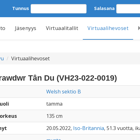
Tunnus
Salasana
tto
Jäsenyys
Virtuaalitallit
Virtuaalihevoset
vu
Virtuaalihevoset
awdwr Tân Du (VH23-022-0019)
Welsh sektio B
uoli
tamma
orkeus
135 cm
nyt
20.05.2022,
Iso-Britannia
, 51.3 vuotta, 