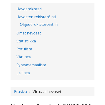
Hevosrekisteri
Hevosten rekisteröinti
Ohjeet rekisteröintiin
Omat hevoset
Statistiikka
Rotulista
Värilista
Syntymämaalista
Lajilista
Etusivu
Virtuaalihevoset