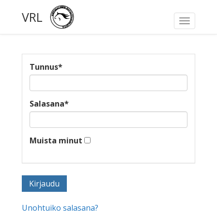
VRL
Toggle
navigati
Tunnus
*
Salasana
*
Muista minut
Unohtuiko salasana?