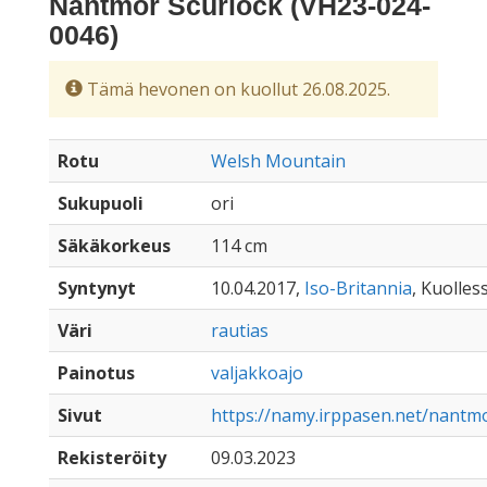
Nantmor Scurlock (VH23-024-
0046)
Tämä hevonen on kuollut 26.08.2025.
Rotu
Welsh Mountain
Sukupuoli
ori
Säkäkorkeus
114 cm
Syntynyt
10.04.2017,
Iso-Britannia
, Kuolles
Väri
rautias
Painotus
valjakkoajo
Sivut
https://namy.irppasen.net/nantm
Rekisteröity
09.03.2023