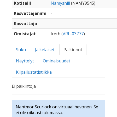
Kotitalli
Namyshill
(NAMY9545)
Kasvattajanimi
-
Kasvattaja
Omistajat
Ireth (
VRL-03777
)
Suku
Jälkeläiset
Palkinnot
Näyttelyt
Ominaisuudet
Kilpailustatistiikka
Ei palkintoja
Nantmor Scurlock on virtuaalihevonen. Se
ei ole oikeasti olemassa.