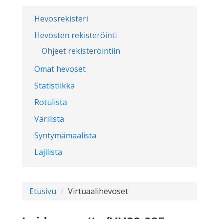
Hevosrekisteri
Hevosten rekisteröinti
Ohjeet rekisteröintiin
Omat hevoset
Statistiikka
Rotulista
Värilista
Syntymämaalista
Lajilista
Etusivu
Virtuaalihevoset