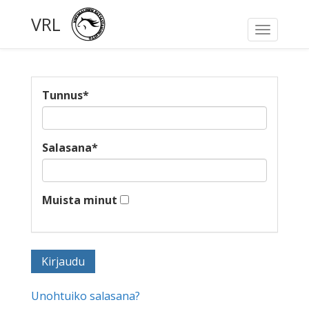
VRL
Toggle
navigati
Tunnus
*
Salasana
*
Muista minut
Unohtuiko salasana?