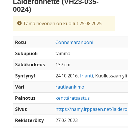
Laideronnette (VH23-035-
0024)
Tämä hevonen on kuollut 25.08.2025.
Rotu
Connemaranponi
Sukupuoli
tamma
Säkäkorkeus
137 cm
Syntynyt
24.10.2016,
Irlanti
, Kuollessaan yli
Väri
rautiaankimo
Painotus
kenttäratsastus
Sivut
https://namy.irppasen.net/laider
Rekisteröity
27.02.2023