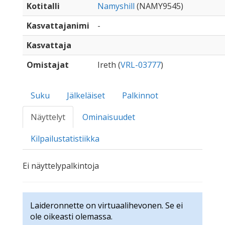
Kotitalli
Namyshill
(NAMY9545)
Kasvattajanimi
-
Kasvattaja
Omistajat
Ireth (
VRL-03777
)
Suku
Jälkeläiset
Palkinnot
Näyttelyt
Ominaisuudet
Kilpailustatistiikka
Ei näyttelypalkintoja
Laideronnette on virtuaalihevonen. Se ei
ole oikeasti olemassa.