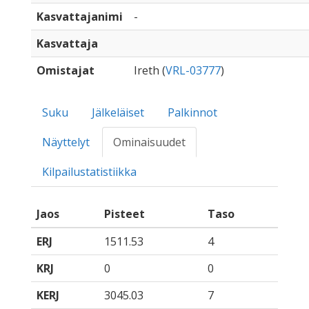
Kasvattajanimi
-
Kasvattaja
Omistajat
Ireth (
VRL-03777
)
Suku
Jälkeläiset
Palkinnot
Näyttelyt
Ominaisuudet
Kilpailustatistiikka
Jaos
Pisteet
Taso
ERJ
1511.53
4
KRJ
0
0
KERJ
3045.03
7