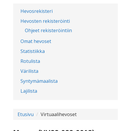
Hevosrekisteri
Hevosten rekisteröinti
Ohjeet rekisteröintiin
Omat hevoset
Statistiikka
Rotulista
Värilista
Syntymämaalista
Lajilista
Etusivu
Virtuaalihevoset