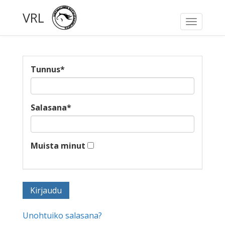
VRL
Toggle
navigati
Tunnus
*
Salasana
*
Muista minut
Unohtuiko salasana?