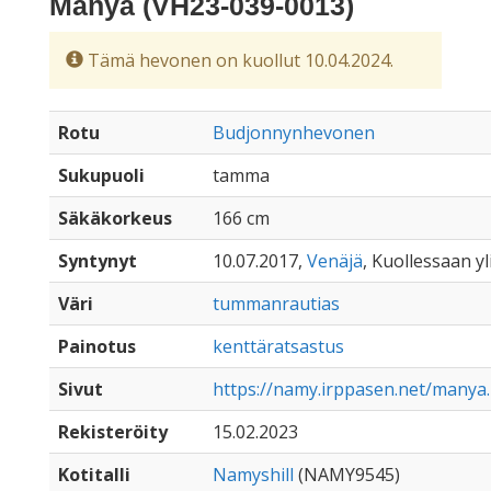
Manya (VH23-039-0013)
Tämä hevonen on kuollut 10.04.2024.
Rotu
Budjonnynhevonen
Sukupuoli
tamma
Säkäkorkeus
166 cm
Syntynyt
10.07.2017,
Venäjä
, Kuollessaan yl
Väri
tummanrautias
Painotus
kenttäratsastus
Sivut
https://namy.irppasen.net/manya
Rekisteröity
15.02.2023
Kotitalli
Namyshill
(NAMY9545)