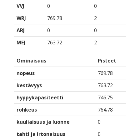
VVJ
0
0
WRJ
769.78
2
ARJ
0
0
MEJ
763.72
2
Ominaisuus
Pisteet
nopeus
769.78
kestävyys
763.72
hyppykapasiteetti
746.75
rohkeus
764.78
kuuliaisuus ja luonne
0
tahti ja irtonaisuus
0