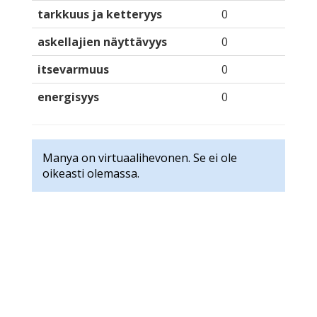
tarkkuus ja ketteryys
0
askellajien näyttävyys
0
itsevarmuus
0
energisyys
0
Manya on virtuaalihevonen. Se ei ole
oikeasti olemassa.