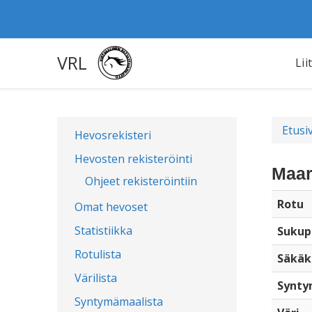
VRL
Lii
Etusi
Hevosrekisteri
Hevosten rekisteröinti
Maar
Ohjeet rekisteröintiin
Rotu
Omat hevoset
Statistiikka
Sukup
Rotulista
Säkäk
Värilista
Synty
Syntymämaalista