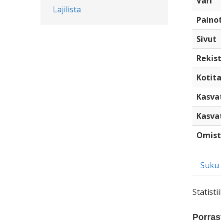
Väri
Lajilista
Paino
Sivut
Rekist
Kotita
Kasva
Kasva
Omist
Suku
Statist
Porrast