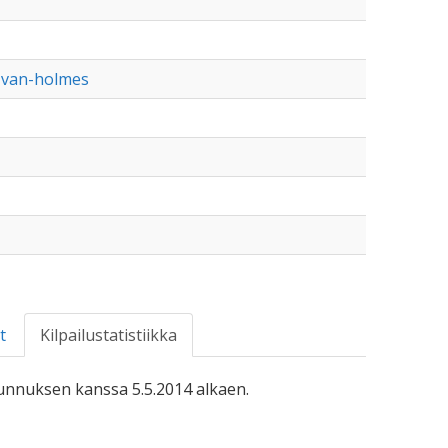
n-van-holmes
t
Kilpailustatistiikka
-tunnuksen kanssa 5.5.2014 alkaen.