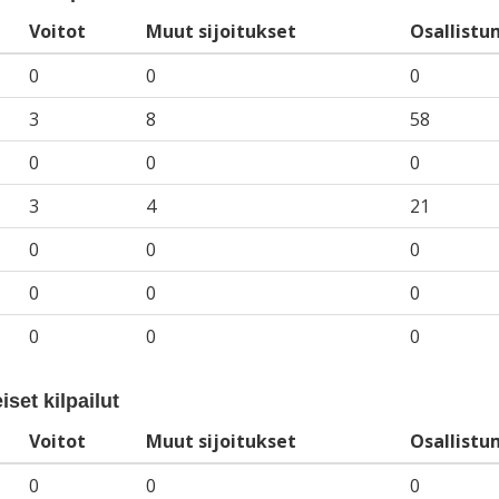
Voitot
Muut sijoitukset
Osallistu
0
0
0
3
8
58
0
0
0
3
4
21
0
0
0
0
0
0
0
0
0
iset kilpailut
Voitot
Muut sijoitukset
Osallistu
0
0
0