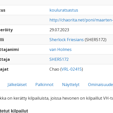
tus
kouluratsastus
http://chaorita.net/poni/maarte
eröity
29.07.2023
lli
Sherlock Friesians
(SHER5172)
ttajanimi
van Holmes
ttaja
SHER5172
ajat
Chao (
VRL-02415
)
Jälkeläiset
Palkinnot
Näyttelyt
Ominaisuude
iikka on kerätty kilpailuista, joissa hevonen on kilpaillut VH
etut kilpailut