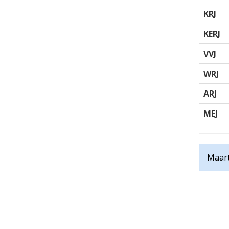
KRJ
KERJ
VVJ
WRJ
ARJ
MEJ
Maart