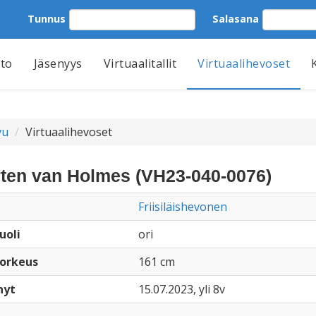
Tunnus
Salasana
tto
Jäsenyys
Virtuaalitallit
Virtuaalihevoset
vu
Virtuaalihevoset
ten van Holmes (VH23-040-0076)
Friisiläishevonen
uoli
ori
orkeus
161 cm
nyt
15.07.2023, yli 8v