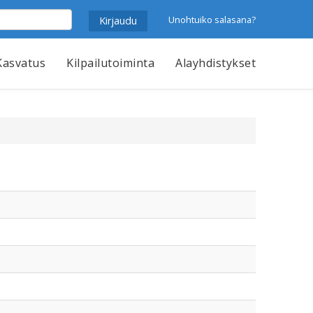
Unohtuiko salasana?
Kasvatus
Kilpailutoiminta
Alayhdistykset