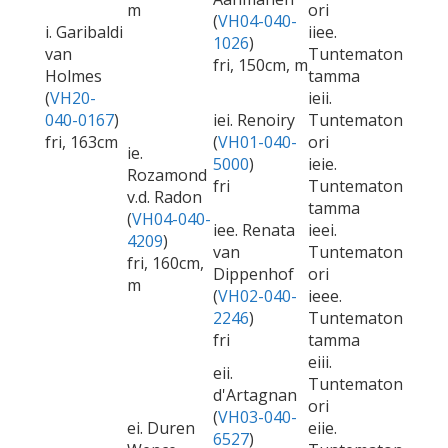
m
ori
(
VH04-040-
i. Garibaldi
iiee.
1026
)
van
Tuntematon
fri, 150cm, m
Holmes
tamma
(
VH20-
ieii.
040-0167
)
iei. Renoiry
Tuntematon
fri, 163cm
(
VH01-040-
ori
ie.
5000
)
ieie.
Rozamond
fri
Tuntematon
v.d. Radon
tamma
(
VH04-040-
iee. Renata
ieei.
4209
)
van
Tuntematon
fri, 160cm,
Dippenhof
ori
m
(
VH02-040-
ieee.
2246
)
Tuntematon
fri
tamma
eiii.
eii.
Tuntematon
d'Artagnan
ori
(
VH03-040-
ei. Duren
eiie.
6527
)