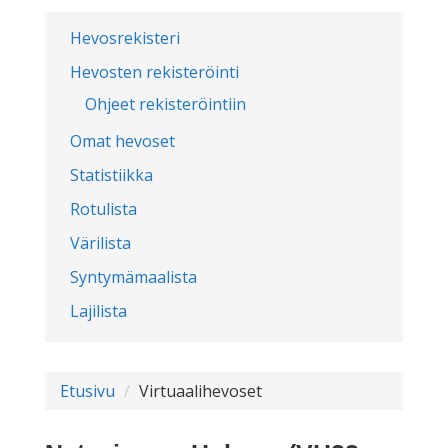
Hevosrekisteri
Hevosten rekisteröinti
Ohjeet rekisteröintiin
Omat hevoset
Statistiikka
Rotulista
Värilista
Syntymämaalista
Lajilista
Etusivu
Virtuaalihevoset