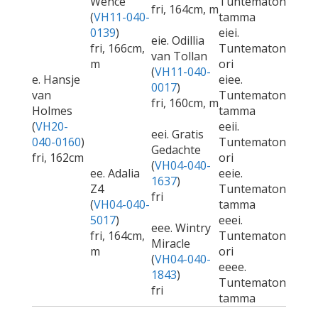
Wence
Tuntematon
fri, 164cm, m
(
VH11-040-
tamma
0139
)
eiei.
eie. Odillia
fri, 166cm,
Tuntematon
van Tollan
m
ori
(
VH11-040-
e. Hansje
eiee.
0017
)
van
Tuntematon
fri, 160cm, m
Holmes
tamma
(
VH20-
eeii.
eei. Gratis
040-0160
)
Tuntematon
Gedachte
fri, 162cm
ori
(
VH04-040-
ee. Adalia
eeie.
1637
)
Z4
Tuntematon
fri
(
VH04-040-
tamma
5017
)
eeei.
eee. Wintry
fri, 164cm,
Tuntematon
Miracle
m
ori
(
VH04-040-
eeee.
1843
)
Tuntematon
fri
tamma