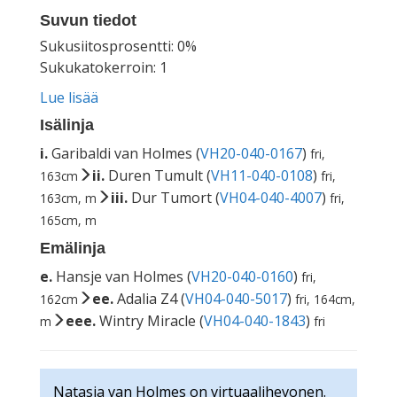
Suvun tiedot
Sukusiitosprosentti: 0%
Sukukatokerroin: 1
Lue lisää
Isälinja
i.
Garibaldi van Holmes (
VH20-040-0167
)
fri,
ii.
Duren Tumult (
VH11-040-0108
)
163cm
fri,
iii.
Dur Tumort (
VH04-040-4007
)
163cm, m
fri,
165cm, m
Emälinja
e.
Hansje van Holmes (
VH20-040-0160
)
fri,
ee.
Adalia Z4 (
VH04-040-5017
)
162cm
fri, 164cm,
eee.
Wintry Miracle (
VH04-040-1843
)
m
fri
Natasja van Holmes on virtuaalihevonen.