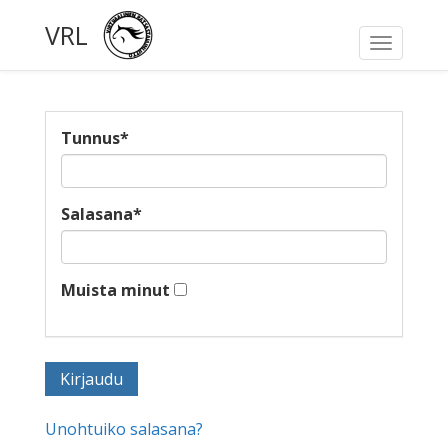
VRL
Toggle
navigati
Tunnus
*
Salasana
*
Muista minut
Unohtuiko salasana?