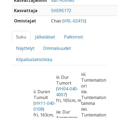
Kasvattajanimi
van Holmes
Kasvattaja
SHER5172
Omistajat
Chao (
VRL-02415
)
Suku
Jälkeläiset
Palkinnot
Näyttelyt
Ominaisuudet
Kilpailustatistiikka
iiii.
iii. Dur
Tuntematon
Tumort
ori
(
VH04-040-
ii. Duren
iiie.
4007
)
Tumult
Tuntematon
fri, 165cm, m
(
VH11-040-
tamma
0108
)
iiei.
iie. Dur
fri, 163cm,
Tuntematon
Aanmanen