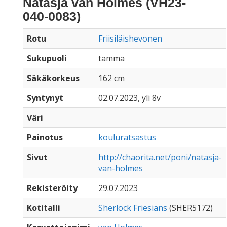
Natasja van Holmes (VH23-
040-0083)
Rotu
Friisiläishevonen
Sukupuoli
tamma
Säkäkorkeus
162 cm
Syntynyt
02.07.2023, yli 8v
Väri
Painotus
kouluratsastus
Sivut
http://chaorita.net/poni/natasja-
van-holmes
Rekisteröity
29.07.2023
Kotitalli
Sherlock Friesians
(SHER5172)