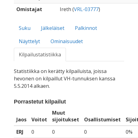
Omistajat
Ireth (
VRL-03777
)
Suku
Jälkeläiset
Palkinnot
Näyttelyt
Ominaisuudet
Kilpailustatistiikka
Statistiikka on kerätty kilpailuista, joissa
hevonen on kilpaillut VH-tunnuksen kanssa
5.5.2014 alkaen.
Porrastetut kilpailut
Muut
Jaos
Voitot
sijoitukset
Osallistumiset
Sijo
ERJ
0
0
0
0%