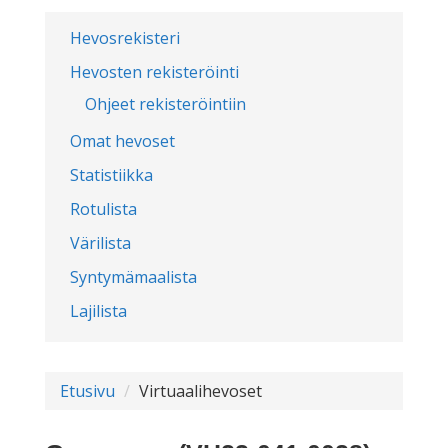
Hevosrekisteri
Hevosten rekisteröinti
Ohjeet rekisteröintiin
Omat hevoset
Statistiikka
Rotulista
Värilista
Syntymämaalista
Lajilista
Etusivu
Virtuaalihevoset