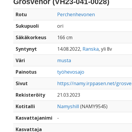
Grosvenor (VH23-041-0028)
Rotu
Perchenhevonen
Sukupuoli
ori
Säkäkorkeus
166 cm
Syntynyt
14.08.2022,
Ranska
, yli 8v
Väri
musta
Painotus
työhevosajo
Sivut
https://namy.irppasen.net/grosv
Rekisteröity
21.03.2023
Kotitalli
Namyshill
(NAMY9545)
Kasvattajanimi
-
Kasvattaja