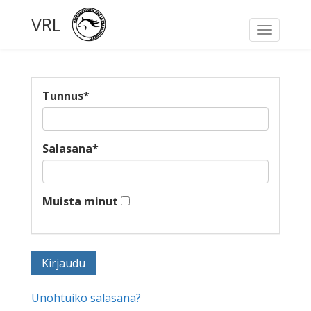
VRL
Toggle
navigati
Tunnus
*
Salasana
*
Muista minut
Unohtuiko salasana?