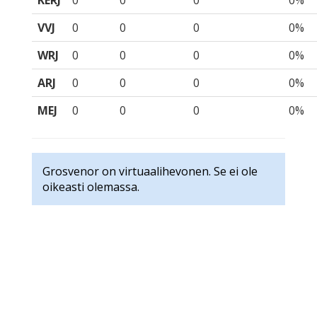
KERJ
0
0
0
0%
VVJ
0
0
0
0%
WRJ
0
0
0
0%
ARJ
0
0
0
0%
MEJ
0
0
0
0%
Grosvenor on virtuaalihevonen. Se ei ole
oikeasti olemassa.