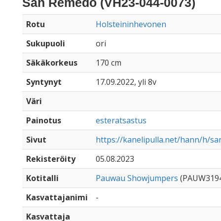
San Remedo (VH23-044-0073)
Rotu
Holsteininhevonen
Sukupuoli
ori
Säkäkorkeus
170 cm
Syntynyt
17.09.2022, yli 8v
Väri
Painotus
esteratsastus
Sivut
https://kanelipulla.net/hann/h/
Rekisteröity
05.08.2023
Kotitalli
Pauwau Showjumpers
(PAUW319
Kasvattajanimi
-
Kasvattaja