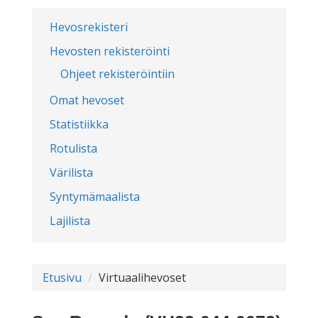
Hevosrekisteri
Hevosten rekisteröinti
Ohjeet rekisteröintiin
Omat hevoset
Statistiikka
Rotulista
Värilista
Syntymämaalista
Lajilista
Etusivu
Virtuaalihevoset