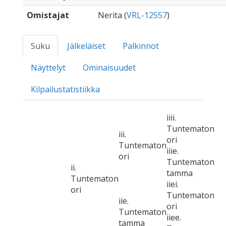
Omistajat
Nerita (
VRL-12557
)
Suku
Jälkeläiset
Palkinnot
Näyttelyt
Ominaisuudet
Kilpailustatistiikka
iiii.
Tuntematon
iii.
ori
Tuntematon
iiie.
ori
Tuntematon
ii.
tamma
Tuntematon
iiei.
ori
Tuntematon
iie.
ori
Tuntematon
iiee.
tamma