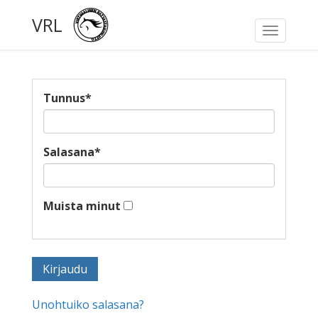
VRL
Toggle
navigati
Tunnus
*
Salasana
*
Muista minut
Unohtuiko salasana?