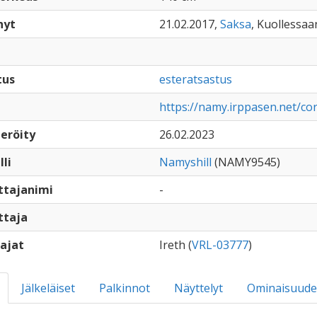
nyt
21.02.2017,
Saksa
, Kuollessaan
tus
esteratsastus
https://namy.irppasen.net/co
eröity
26.02.2023
lli
Namyshill
(NAMY9545)
ttajanimi
-
ttaja
ajat
Ireth (
VRL-03777
)
Jälkeläiset
Palkinnot
Näyttelyt
Ominaisuude