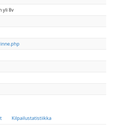
 yli 8v
rinne.php
t
Kilpailustatistiikka