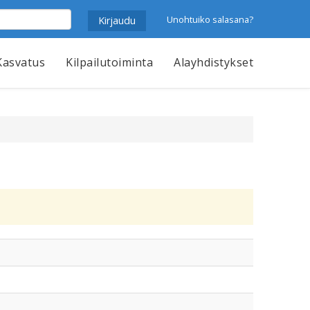
Unohtuiko salasana?
Kasvatus
Kilpailutoiminta
Alayhdistykset