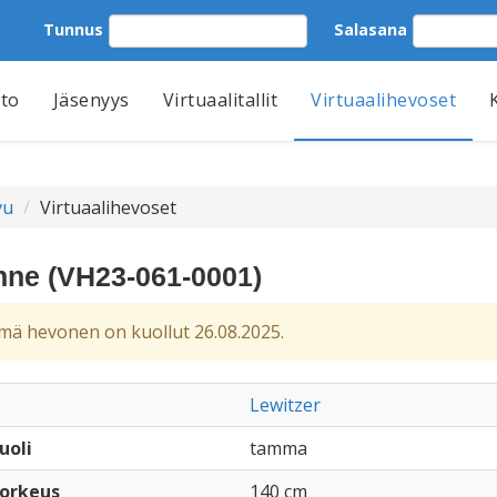
Tunnus
Salasana
tto
Jäsenyys
Virtuaalitallit
Virtuaalihevoset
vu
Virtuaalihevoset
nne (VH23-061-0001)
ä hevonen on kuollut 26.08.2025.
Lewitzer
uoli
tamma
orkeus
140 cm