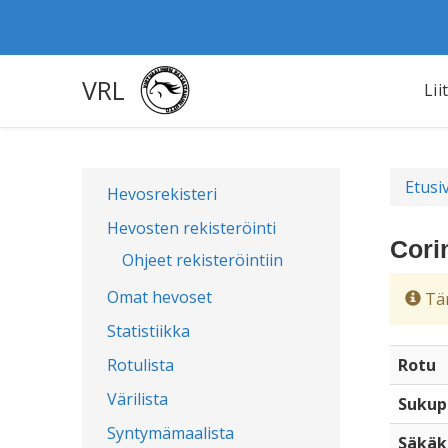
VRL
Lii
Etusi
Hevosrekisteri
Hevosten rekisteröinti
Cori
Ohjeet rekisteröintiin
Omat hevoset
Täm
Statistiikka
Rotulista
Rotu
Värilista
Sukup
Syntymämaalista
Säkäk