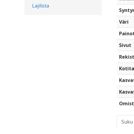
Lajilista
Synty
Väri
Paino
Sivut
Rekist
Kotita
Kasva
Kasva
Omist
Suku