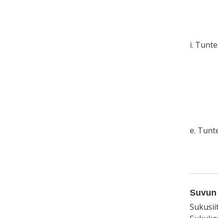
i. Tunt
e. Tun
Suvun 
Sukusii