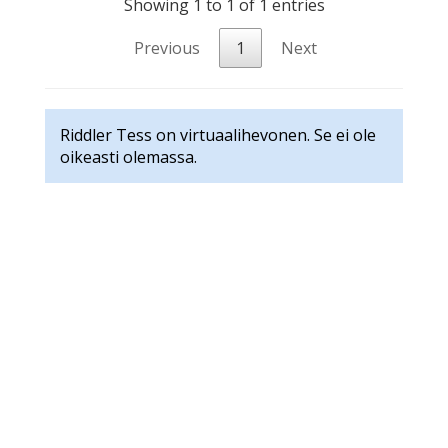
Showing 1 to 1 of 1 entries
Previous
1
Next
Riddler Tess on virtuaalihevonen. Se ei ole
oikeasti olemassa.