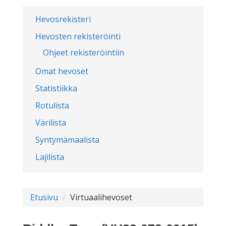
Hevosrekisteri
Hevosten rekisteröinti
Ohjeet rekisteröintiin
Omat hevoset
Statistiikka
Rotulista
Värilista
Syntymämaalista
Lajilista
Etusivu
Virtuaalihevoset