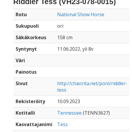
Riddler Tess (VH23-078-0015)
Rotu
National Show Horse
Sukupuoli
ori
Säkäkorkeus
158 cm
Syntynyt
11.06.2022, yli 8v
Väri
Painotus
Sivut
http://chaorita.net/poni/riddler-
tess
Rekisteröity
10.09.2023
Kotitalli
Tennessee
(TENN3627)
Kasvattajanimi
Tess