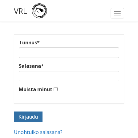
VRL
Toggle
navigati
Tunnus
*
Salasana
*
Muista minut
Unohtuiko salasana?