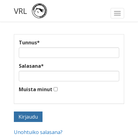
VRL
Toggle
navigati
Tunnus
*
Salasana
*
Muista minut
Unohtuiko salasana?