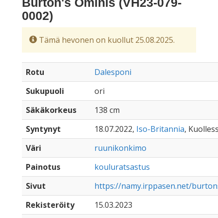
Burton's Ominis (VH23-079-
0002)
Tämä hevonen on kuollut 25.08.2025.
Rotu
Dalesponi
Sukupuoli
ori
Säkäkorkeus
138 cm
Syntynyt
18.07.2022,
Iso-Britannia
, Kuolles
Väri
ruunikonkimo
Painotus
kouluratsastus
Sivut
https://namy.irppasen.net/burto
Rekisteröity
15.03.2023