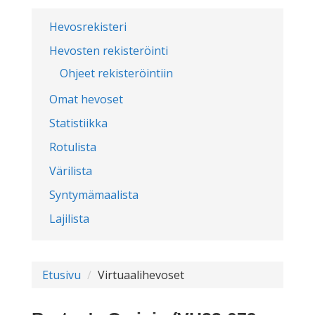
Hevosrekisteri
Hevosten rekisteröinti
Ohjeet rekisteröintiin
Omat hevoset
Statistiikka
Rotulista
Värilista
Syntymämaalista
Lajilista
Etusivu
Virtuaalihevoset