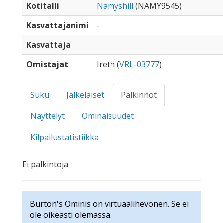
Kotitalli
Namyshill
(NAMY9545)
Kasvattajanimi
-
Kasvattaja
Omistajat
Ireth (
VRL-03777
)
Suku
Jälkeläiset
Palkinnot
Näyttelyt
Ominaisuudet
Kilpailustatistiikka
Ei palkintoja
Burton's Ominis on virtuaalihevonen. Se ei
ole oikeasti olemassa.