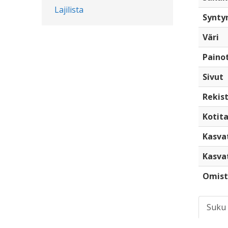
Lajilista
Synty
Väri
Paino
Sivut
Rekist
Kotita
Kasva
Kasva
Omist
Suku