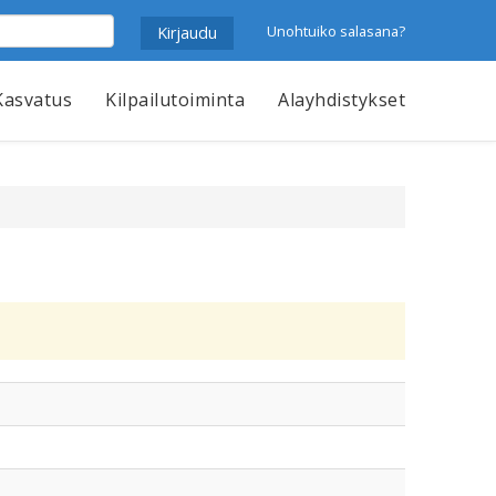
Unohtuiko salasana?
Kasvatus
Kilpailutoiminta
Alayhdistykset