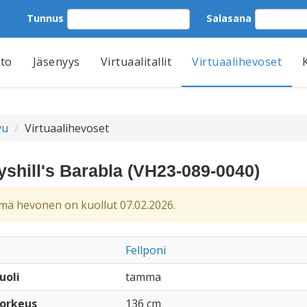
Tunnus
Salasana
tto
Jäsenyys
Virtuaalitallit
Virtuaalihevoset
vu
Virtuaalihevoset
shill's Barabla (VH23-089-0040)
ä hevonen on kuollut 07.02.2026.
Fellponi
uoli
tamma
orkeus
136 cm