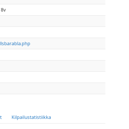
 8v
llsbarabla.php
t
Kilpailustatistiikka