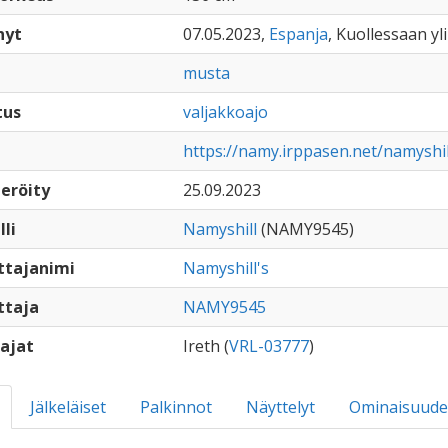
nyt
07.05.2023,
Espanja
, Kuollessaan yli
musta
tus
valjakkoajo
https://namy.irppasen.net/namyshi
eröity
25.09.2023
lli
Namyshill
(NAMY9545)
ttajanimi
Namyshill's
ttaja
NAMY9545
ajat
Ireth (
VRL-03777
)
Jälkeläiset
Palkinnot
Näyttelyt
Ominaisuude