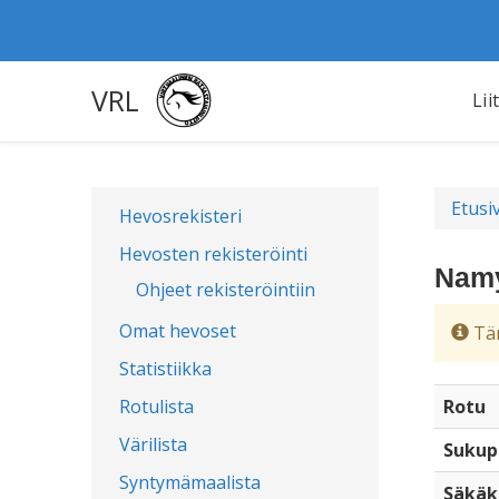
VRL
Lii
Etusi
Hevosrekisteri
Hevosten rekisteröinti
Namy
Ohjeet rekisteröintiin
Omat hevoset
Täm
Statistiikka
Rotulista
Rotu
Värilista
Sukup
Syntymämaalista
Säkäk