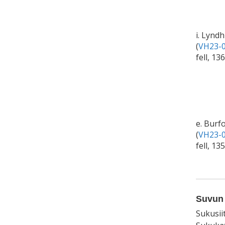
i. Lyndh
(
VH23-0
fell, 13
e. Burf
(
VH23-0
fell, 13
Suvun 
Sukusii