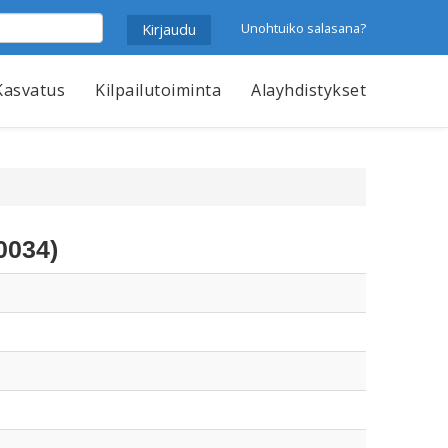
Unohtuiko salasana?
Kasvatus
Kilpailutoiminta
Alayhdistykset
0034)