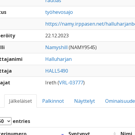
rautias
tus
työhevosajo
https://namy.irppasen.net/halluharja
eröity
22.12.2023
lli
Namyshill
(NAMY9545)
ttajanimi
Halluharjan
ttaja
HALL5490
ajat
Ireth (
VRL-03777
)
Jälkeläiset
Palkinnot
Näyttelyt
Ominaisuude
entries
terinumero
Syntynyt
Nimi