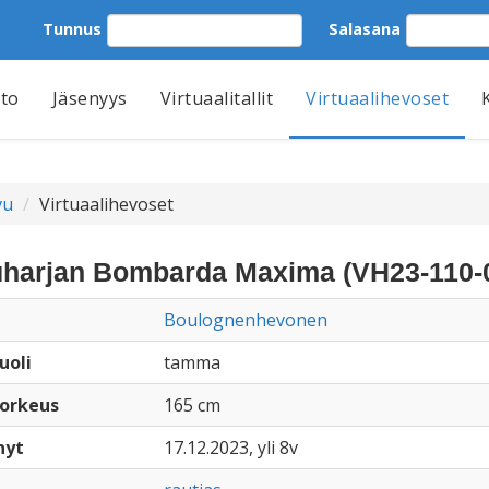
Tunnus
Salasana
tto
Jäsenyys
Virtuaalitallit
Virtuaalihevoset
vu
Virtuaalihevoset
uharjan Bombarda Maxima (VH23-110-
Boulognenhevonen
uoli
tamma
orkeus
165 cm
nyt
17.12.2023, yli 8v