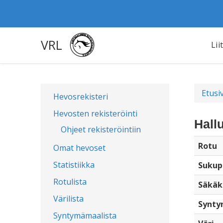
VRL
Lii
Etusi
Hevosrekisteri
Hevosten rekisteröinti
Hall
Ohjeet rekisteröintiin
Rotu
Omat hevoset
Statistiikka
Sukup
Rotulista
Säkäk
Värilista
Synty
Syntymämaalista