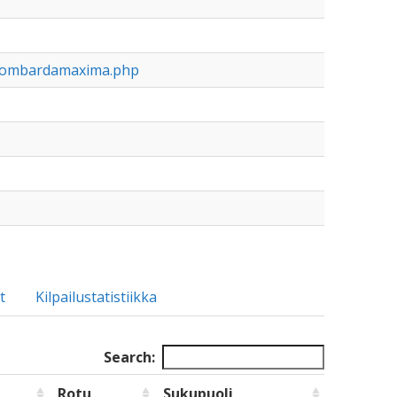
nbombardamaxima.php
t
Kilpailustatistiikka
Search:
Rotu
Sukupuoli