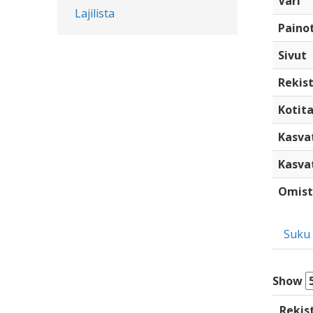
Väri
Lajilista
Paino
Sivut
Rekist
Kotita
Kasva
Kasva
Omist
Suku
Show
Rekis