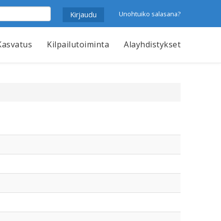
Unohtuiko salasana?
Kasvatus
Kilpailutoiminta
Alayhdistykset