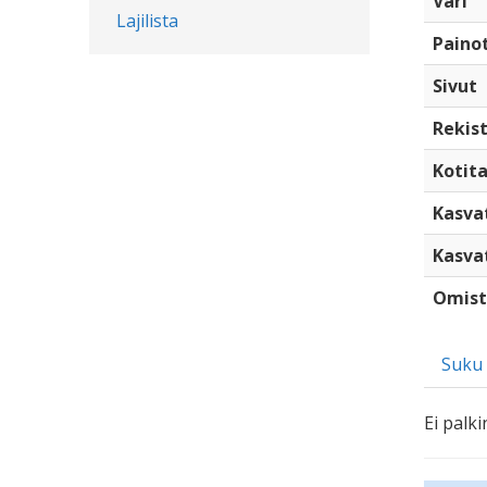
Väri
Lajilista
Paino
Sivut
Rekist
Kotita
Kasva
Kasva
Omist
Suku
Ei palki