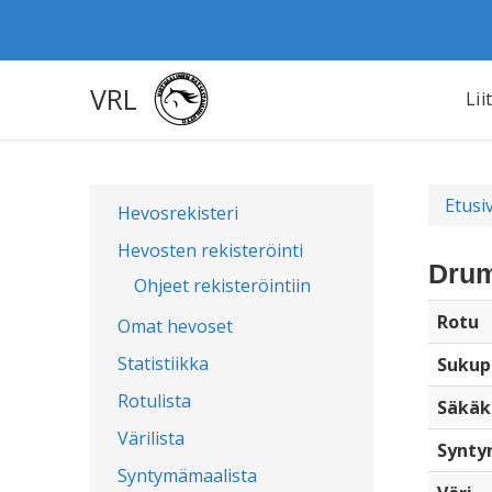
VRL
Lii
Etusi
Hevosrekisteri
Hevosten rekisteröinti
Drum
Ohjeet rekisteröintiin
Rotu
Omat hevoset
Statistiikka
Sukup
Rotulista
Säkäk
Värilista
Synty
Syntymämaalista