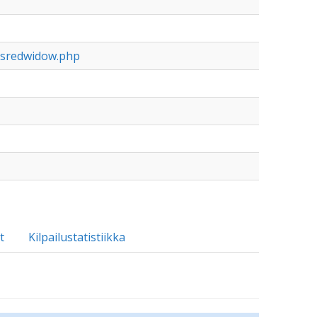
dsredwidow.php
t
Kilpailustatistiikka