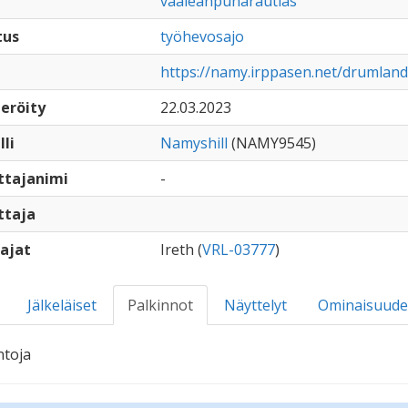
vaaleanpunarautias
tus
työhevosajo
https://namy.irppasen.net/drumlan
eröity
22.03.2023
lli
Namyshill
(NAMY9545)
ttajanimi
-
ttaja
ajat
Ireth (
VRL-03777
)
Jälkeläiset
Palkinnot
Näyttelyt
Ominaisuude
ntoja