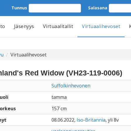
Tunnus
Salasana
tto
Jäsenyys
Virtuaalitallit
Virtuaalihevoset
vu
Virtuaalihevoset
land's Red Widow (VH23-119-0006)
Suffolkinhevonen
uoli
tamma
orkeus
157 cm
nyt
08.06.2022,
Iso-Britannia
, yli 8v