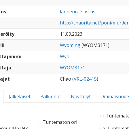
tus
lännenratsastus
http://chaorita.net/poni/murde
eröity
11.09.2023
lli
Wyoming
(WYOM3171)
ttajanimi
Wyo
ttaja
WYOM3171
ajat
Chao (
VRL-02415
)
Jälkeläiset
Palkinnot
Näyttelyt
Ominaisuude
iii. Tuntemat
ii. Tuntematon ori
erous Me INK
iie. Tuntema