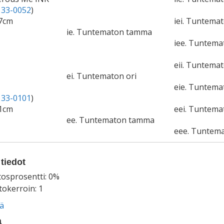
33-0052
)
57cm
iei. Tuntemat
ie. Tuntematon tamma
iee. Tuntem
eii. Tuntemat
ei. Tuntematon ori
eie. Tuntem
33-0101
)
61cm
eei. Tuntema
ee. Tuntematon tamma
eee. Tuntem
tiedot
tosprosentti: 0%
okerroin: 1
ää
a