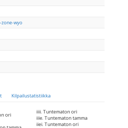
r-zone-wyo
t
Kilpailustatistiikka
iiii. Tuntematon ori
on ori
iiie. Tuntematon tamma
iiei. Tuntematon ori
ton tamma