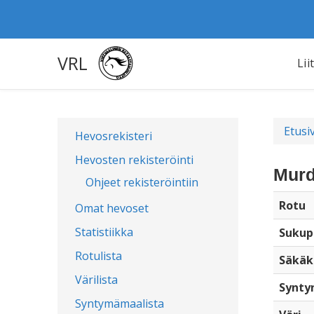
VRL
Lii
Etusi
Hevosrekisteri
Hevosten rekisteröinti
Murd
Ohjeet rekisteröintiin
Rotu
Omat hevoset
Statistiikka
Sukup
Rotulista
Säkäk
Värilista
Synty
Syntymämaalista