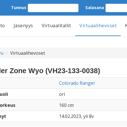
Tunnus
Salasana
tto
Jäsenyys
Virtuaalitallit
Virtuaalihevoset
vu
Virtuaalihevoset
er Zone Wyo (VH23-133-0038)
Colorado Ranger
uoli
ori
orkeus
160 cm
nyt
14.02.2023, yli 8v