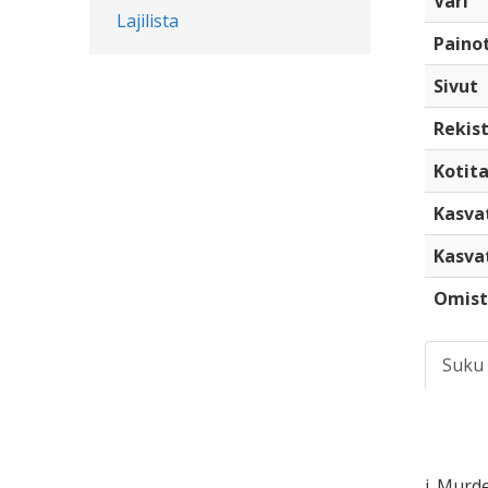
Väri
Lajilista
Paino
Sivut
Rekist
Kotita
Kasva
Kasva
Omist
Suku
i. Murd