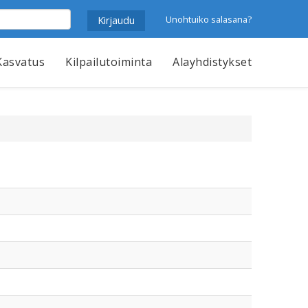
Unohtuiko salasana?
Kasvatus
Kilpailutoiminta
Alayhdistykset