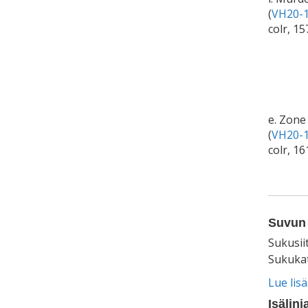
(
VH20-1
colr, 1
e. Zone
(
VH20-1
colr, 1
Suvun 
Sukusii
Sukukat
Lue lis
Isälinj