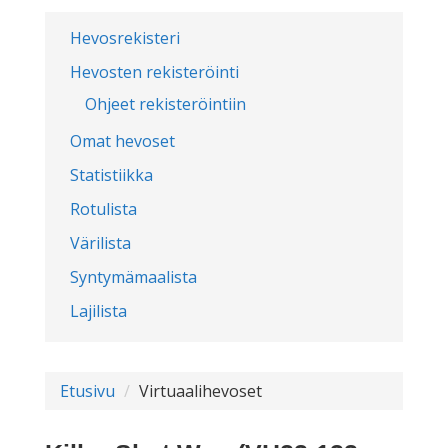
Hevosrekisteri
Hevosten rekisteröinti
Ohjeet rekisteröintiin
Omat hevoset
Statistiikka
Rotulista
Värilista
Syntymämaalista
Lajilista
Etusivu
Virtuaalihevoset