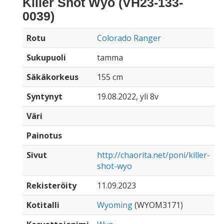
Killer Shot Wyo (VH23-133-
0039)
Rotu
Colorado Ranger
Sukupuoli
tamma
Säkäkorkeus
155 cm
Syntynyt
19.08.2022, yli 8v
Väri
Painotus
Sivut
http://chaorita.net/poni/killer-
shot-wyo
Rekisteröity
11.09.2023
Kotitalli
Wyoming
(WYOM3171)