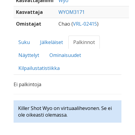
Kasvattajanimi
Wyo
Kasvattaja
WYOM3171
Omistajat
Chao (
VRL-02415
)
Suku
Jälkeläiset
Palkinnot
Näyttelyt
Ominaisuudet
Kilpailustatistiikka
Ei palkintoja
Killer Shot Wyo on virtuaalihevonen. Se ei
ole oikeasti olemassa.