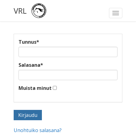
VRL
Toggle
navigati
Tunnus
*
Salasana
*
Muista minut
Unohtuiko salasana?